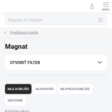
Prejsť
na
obsah
Hľadať
Predávané značky
Magnat
OTVORIŤ FILTER
R
a
NAJLACNEJŠIE
NAJDRAHŠIE
NAJPREDÁVANEJŠIE
d
e
ABECEDNE
n
i
4
položiek celkom