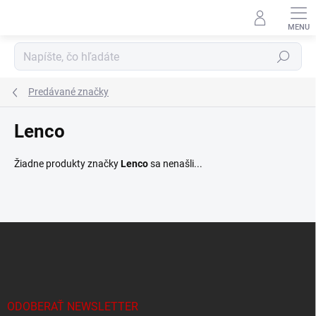
Prejsť
na
obsah
Hľadať
Predávané značky
Lenco
Žiadne produkty značky
Lenco
sa nenašli...
Z
á
p
ä
t
i
ODOBERAŤ NEWSLETTER