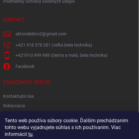
Podmienky ochrany osobných údajov
KONTAKT
aktonelektro2
@
gmail.com
+421 918 378 281 (veľká biela technika)
+421910 999 988 (čierna a malá, biela technika)
Facebook
ZÁKAZNÍCKY SERVIS
Kontaktujte nás
Reklamácie
Spätný odber elektroodpadu
Tento web používa súbory cookie. Ďalším prechádzaním
tohto webu vyjadrujete súhlas s ich používaním. Viac
informácií
tu
.