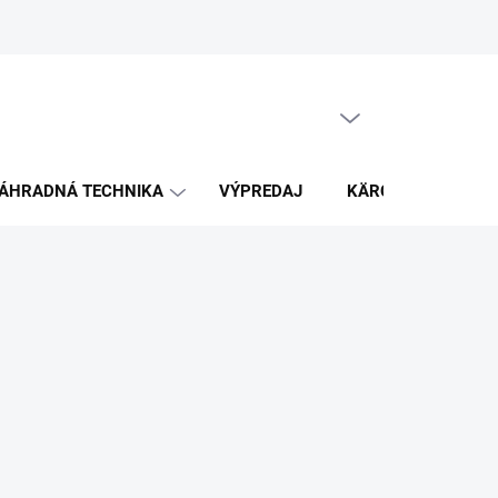
PRÁZDNY KOŠÍK
NÁKUPNÝ
KOŠÍK
ÁHRADNÁ TECHNIKA
VÝPREDAJ
KÄRCHER
K