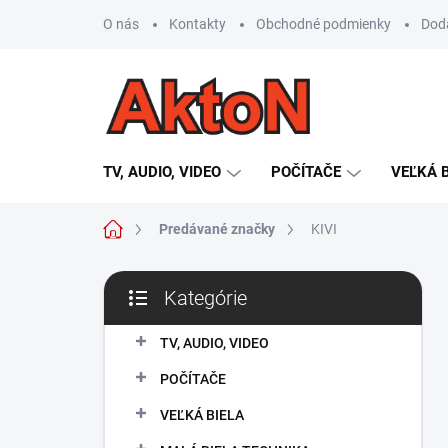
Prejsť
O nás
Kontakty
Obchodné podmienky
Dod
na
obsah
TV, AUDIO, VIDEO
POČÍTAČE
VEĽKÁ 
Domov
Predávané značky
KIVI
B
Kategórie
o
Preskočiť
č
kategórie
n
TV, AUDIO, VIDEO
ý
POČÍTAČE
p
a
VEĽKÁ BIELA
n