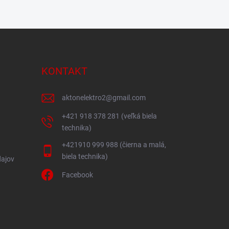
KONTAKT
aktonelektro2
@
gmail.com
+421 918 378 281 (veľká biela
technika)
+421910 999 988 (čierna a malá,
biela technika)
ajov
Facebook