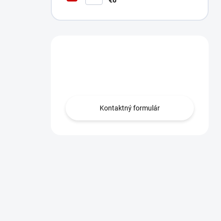
€6
Máte otázku?
Obráťte sa na nás.
Kontaktný formulár