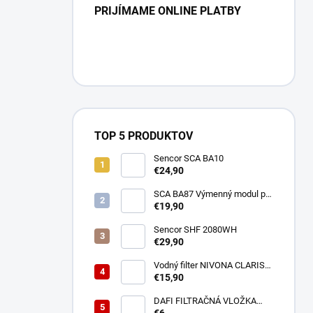
PRIJÍMAME ONLINE PLATBY
TOP 5 PRODUKTOV
Sencor SCA BA10
€24,90
SCA BA87 Výmenný modul pre
BA40 SENCOR
€19,90
Sencor SHF 2080WH
€29,90
Vodný filter NIVONA CLARIS
NIRF701
€15,90
DAFI FILTRAČNÁ VLOŽKA
POLYPROPYLENOVÁ