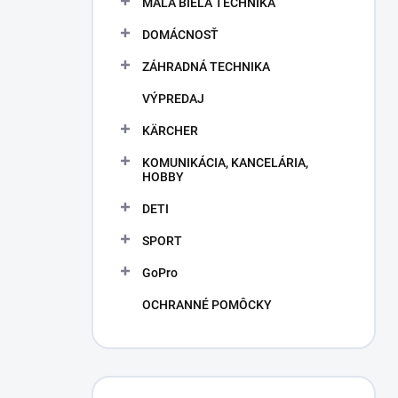
MALÁ BIELA TECHNIKA
e
l
DOMÁCNOSŤ
ZÁHRADNÁ TECHNIKA
VÝPREDAJ
KÄRCHER
KOMUNIKÁCIA, KANCELÁRIA,
HOBBY
DETI
SPORT
GoPro
OCHRANNÉ POMÔCKY