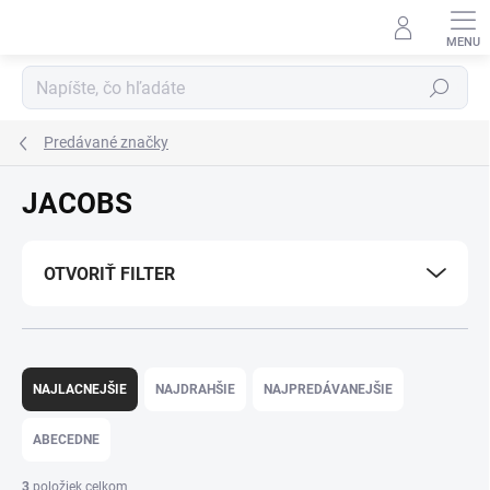
Prejsť
na
obsah
Hľadať
Predávané značky
JACOBS
OTVORIŤ FILTER
R
a
NAJLACNEJŠIE
NAJDRAHŠIE
NAJPREDÁVANEJŠIE
d
e
ABECEDNE
n
i
3
položiek celkom