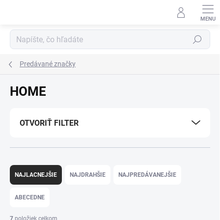
Prejsť
na
obsah
Hľadať
Predávané značky
HOME
OTVORIŤ FILTER
R
a
NAJLACNEJŠIE
NAJDRAHŠIE
NAJPREDÁVANEJŠIE
d
e
ABECEDNE
n
i
7
položiek celkom