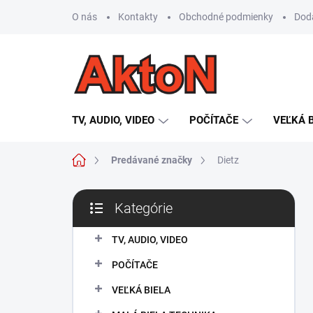
Prejsť
O nás
Kontakty
Obchodné podmienky
Dod
na
obsah
TV, AUDIO, VIDEO
POČÍTAČE
VEĽKÁ 
Domov
Predávané značky
Dietz
B
Kategórie
o
Preskočiť
č
kategórie
n
TV, AUDIO, VIDEO
ý
POČÍTAČE
p
a
VEĽKÁ BIELA
n