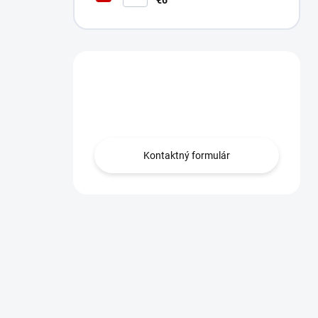
€6
Máte otázku?
Obráťte sa na nás.
Kontaktný formulár