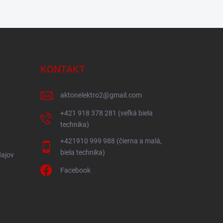
KONTAKT
aktonelektro2
@
gmail.com
+421 918 378 281 (veľká biela
technika)
+421910 999 988 (čierna a malá,
biela technika)
ajov
Facebook