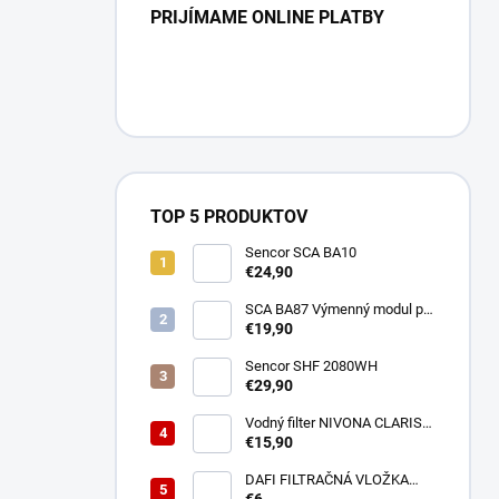
PRIJÍMAME ONLINE PLATBY
TOP 5 PRODUKTOV
Sencor SCA BA10
€24,90
SCA BA87 Výmenný modul pre
BA40 SENCOR
€19,90
Sencor SHF 2080WH
€29,90
Vodný filter NIVONA CLARIS
NIRF701
€15,90
DAFI FILTRAČNÁ VLOŽKA
POLYPROPYLENOVÁ