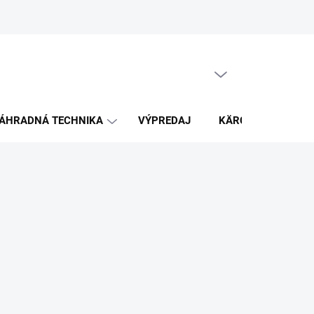
PRÁZDNY KOŠÍK
NÁKUPNÝ
KOŠÍK
ÁHRADNÁ TECHNIKA
VÝPREDAJ
KÄRCHER
K