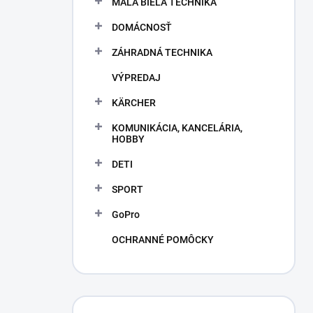
MALÁ BIELA TECHNIKA
e
l
DOMÁCNOSŤ
ZÁHRADNÁ TECHNIKA
VÝPREDAJ
KÄRCHER
KOMUNIKÁCIA, KANCELÁRIA,
HOBBY
DETI
SPORT
GoPro
OCHRANNÉ POMÔCKY