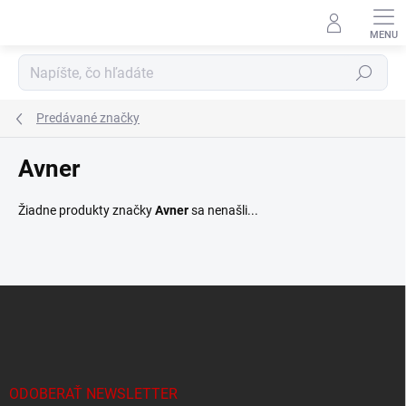
Prejsť
na
obsah
Hľadať
Predávané značky
Avner
Žiadne produkty značky
Avner
sa nenašli...
Z
á
p
ä
t
i
ODOBERAŤ NEWSLETTER