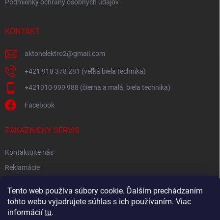
Podmienky ochrany osobných údajov
KONTAKT
aktonelektro2
@
gmail.com
+421 918 378 281 (veľká biela technika)
+421910 999 988 (čierna a malá, biela technika)
Facebook
ZÁKAZNÍCKY SERVIS
Kontaktujte nás
Reklamácie
Spätný odber elektroodpadu
Tento web používa súbory cookie. Ďalším prechádzaním
tohto webu vyjadrujete súhlas s ich používaním. Viac
informácií
tu
.