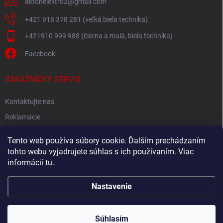
aktonelektro2
@
gmail.com
+421 918 378 281 (veľká biela technika)
+421910 999 988 (čierna a malá, biela technika)
Facebook
ZÁKAZNÍCKY SERVIS
Kontaktujte nás
Reklamácie
Spätný odber elektroodpadu
Tento web používa súbory cookie. Ďalším prechádzaním
tohto webu vyjadrujete súhlas s ich používaním. Viac
informácií
tu
.
Nastavenie
Copyright 2026
Akton.sk
. Všetky práva vyhradené.
Súhlasím