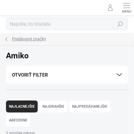
Prejsť
na
obsah
Hľadať
Predávané značky
Amiko
OTVORIŤ FILTER
R
a
NAJLACNEJŠIE
NAJDRAHŠIE
NAJPREDÁVANEJŠIE
d
e
ABECEDNE
n
i
1
položiek celkom