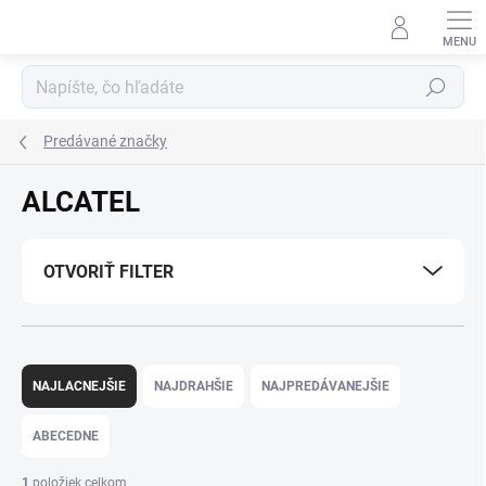
Prejsť
na
obsah
Hľadať
Predávané značky
ALCATEL
OTVORIŤ FILTER
R
a
NAJLACNEJŠIE
NAJDRAHŠIE
NAJPREDÁVANEJŠIE
d
e
ABECEDNE
n
i
1
položiek celkom