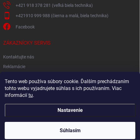
+421 918 378 281 (veľká biela technika)
+421910 999 988 (čierna a malá, biela technika)
Facebook
ZÁKAZNÍCKY SERVIS
Kontaktujte nás
Reklamácie
Spätný odber elektroodpadu
Tento web používa súbory cookie. Ďalším prechádzaním
tohto webu vyjadrujete súhlas s ich používaním. Viac
informácií
tu
.
Nastavenie
Copyright 2026
Akton.sk
. Všetky práva vyhradené.
Súhlasím
Vytvoril Shoptet