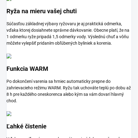
Ryža na mieru vašej chuti
Súčasťou základnej výbavy ryžovaru je aj praktická odmerka,
vďaka ktorej dosiahnete správne dávkovanie. Obecne platí, že na
1 odmerku ryže pripadá 1,5 odmerky vody. Výslednú chuť a vôňu
môžete vylepšiť pridaním obľúbených byliniek a korenia.
Funkcia WARM
Po dokončení varenia sa hrniec automaticky prepne do
zahrievacieho režimu WARM. Ryžu tak uchováte teplú po dobu až
8 h pre každého oneskorenca alebo kým sa vám dovarí hlavný
chod.
Ľahké čistenie