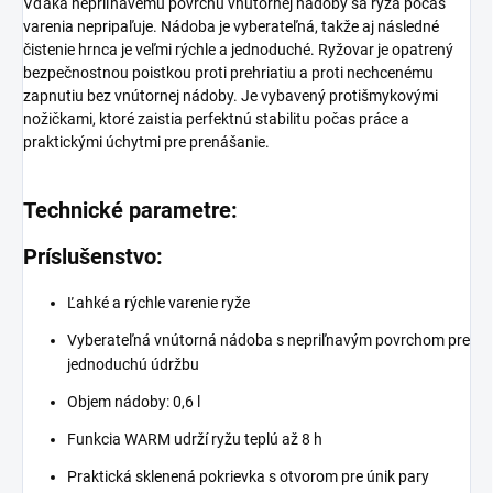
Vďaka nepriľnavému povrchu vnútornej nádoby sa ryža počas
varenia nepripaľuje. Nádoba je vyberateľná, takže aj následné
čistenie hrnca je veľmi rýchle a jednoduché. Ryžovar je opatrený
bezpečnostnou poistkou proti prehriatiu a proti nechcenému
zapnutiu bez vnútornej nádoby. Je vybavený protišmykovými
nožičkami, ktoré zaistia perfektnú stabilitu počas práce a
praktickými úchytmi pre prenášanie.
Technické parametre:
Príslušenstvo:
Ľahké a rýchle varenie ryže
Vyberateľná vnútorná nádoba s nepriľnavým povrchom pre
jednoduchú údržbu
Objem nádoby: 0,6 l
Funkcia WARM udrží ryžu teplú až 8 h
Praktická sklenená pokrievka s otvorom pre únik pary