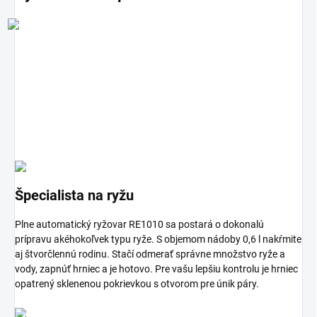
Rýchle varenie ryže
Ľahké čistenie
Jednoduché ovládanie
Špecialista na ryžu
Plne automatický ryžovar RE1010 sa postará o dokonalú
prípravu akéhokoľvek typu ryže. S objemom nádoby 0,6 l nakŕmite
aj štvorčlennú rodinu. Stačí odmerať správne množstvo ryže a
vody, zapnúť hrniec a je hotovo. Pre vašu lepšiu kontrolu je hrniec
opatrený sklenenou pokrievkou s otvorom pre únik páry.