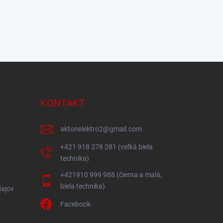
KONTAKT
aktonelektro2
@
gmail.com
+421 918 378 281 (veľká biela
technika)
+421910 999 988 (čierna a malá,
biela technika)
ajov
Facebook