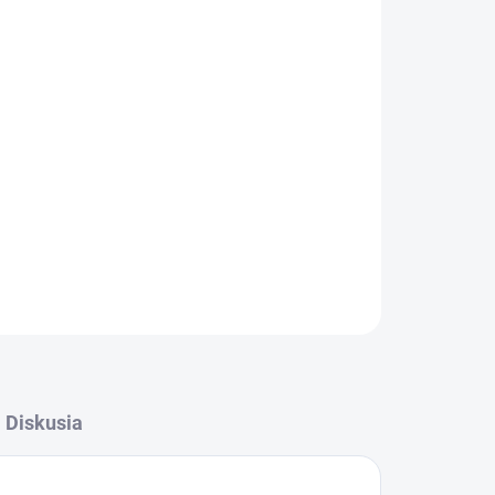
Pridať do košíka
eokamery
OPÝTAŤ SA
STRÁŽIŤ
Diskusia