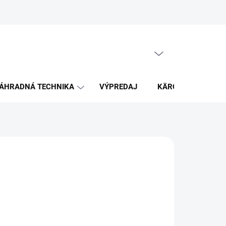
PRÁZDNY KOŠÍK
NÁKUPNÝ
KOŠÍK
ÁHRADNÁ TECHNIKA
VÝPREDAJ
KÄRCHER
K