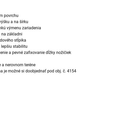
nom povrchu
výšku a na šírku
ľahkú výmenu zariadenia
a na základni
edového stĺpika
lepšiu stabilitu
venie a pevné zafixovanie dĺžky nožičiek
u
re a nerovnom teréne
a je možné si doobjednať pod obj. č. 4154