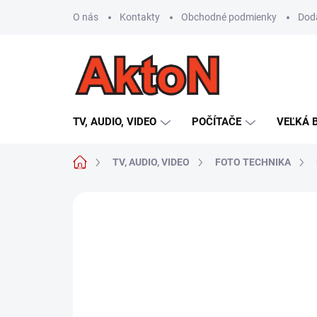
Prejsť
O nás
Kontakty
Obchodné podmienky
Dod
na
obsah
TV, AUDIO, VIDEO
POČÍTAČE
VEĽKÁ 
Domov
TV, AUDIO, VIDEO
FOTO TECHNIKA
Neohodnotené
Podrobnosti hodn
AKCIA
TIP