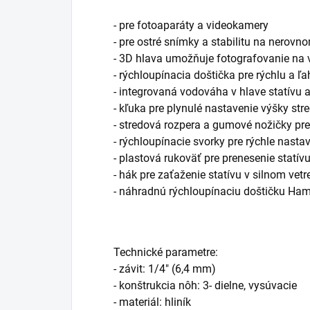
- pre fotoaparáty a videokamery
- pre ostré snímky a stabilitu na nerov
- 3D hlava umožňuje fotografovanie na 
- rýchloupínacia doštička pre rýchlu a 
- integrovaná vodováha v hlave statívu 
- kľuka pre plynulé nastavenie výšky str
- stredová rozpera a gumové nožičky pre 
- rýchloupínacie svorky pre rýchle nasta
- plastová rukoväť pre prenesenie statív
- hák pre zaťaženie statívu v silnom vet
- náhradnú rýchloupínaciu doštičku Ham
Technické parametre:
- závit: 1/4" (6,4 mm)
- konštrukcia nôh: 3- dielne, vysúvacie
- materiál: hliník