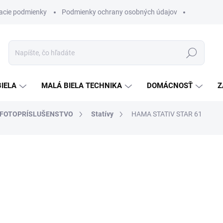
acie podmienky
Podmienky ochrany osobných údajov
Hľadať
BIELA
MALÁ BIELA TECHNIKA
DOMÁCNOSŤ
Z
FOTOPRÍSLUŠENSTVO
Statívy
HAMA STATIV STAR 61
otenia
ZNAČKA:
HAMA
€39,90
€32,90
Jednotková
SKLADOM
cena: