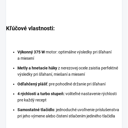
Kľúčové vlastnosti:
Výkonný 375 W
motor: optimálne výsledky pri šľahaní
a miesení
Metly a hnetacie háky
z nerezovej ocele zaistia perfektné
výsledky pri šľahaní, miešaní a miesení
Odľahčený plášť
: pre pohodlné držanie pri šľahaní
4 rýchlosti a turbo stupeň:
voliteľné nastavenie rýchlosti
pre každý recept
Samostatné tlačidlo
: jednoduché uvoľnenie príslušenstva
pri jeho výmene alebo čistení stlačením jediného tlačidla