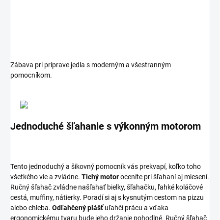
Zábava pri príprave jedla s moderným a všestranným
pomocníkom.
Jednoduché šľahanie s výkonným motorom
Tento jednoduchý a šikovný pomocník vás prekvapí, koľko toho
všetkého vie a zvládne.
Tichý motor
oceníte pri šľahaní aj miesení.
Ručný šľahač zvládne našľahať bielky, šľahačku, ľahké koláčové
cestá, muffiny, nátierky. Poradí si aj s kysnutým cestom na pizzu
alebo chleba.
Odľahčený plášť
uľahčí prácu a vďaka
ergonomickému tvaru bude jeho držanie pohodlné. Ručný šľahač