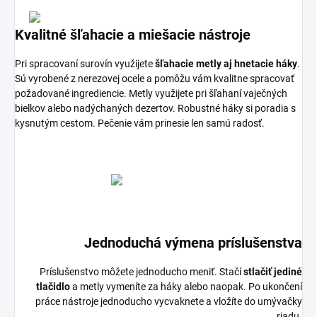
Kvalitné šľahacie a miešacie nástroje
Pri spracovaní surovín využijete
šľahacie metly aj hnetacie háky
.
Sú vyrobené z nerezovej ocele a pomôžu vám kvalitne spracovať
požadované ingrediencie. Metly využijete pri šľahaní vaječných
bielkov alebo nadýchaných dezertov. Robustné háky si poradia s
kysnutým cestom. Pečenie vám prinesie len samú radosť.
Jednoduchá výmena príslušenstva
Príslušenstvo môžete jednoducho meniť. Stačí
stlačiť jediné
tlačidlo
a metly vymeníte za háky alebo naopak. Po ukončení
práce nástroje jednoducho vycvaknete a vložíte do umývačky
riadu.