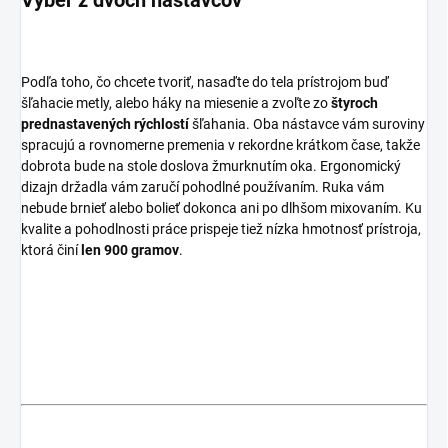
Podľa toho, čo chcete tvoriť, nasaďte do tela prístrojom buď
šľahacie metly, alebo háky na miesenie a zvoľte zo
štyroch
prednastavených rýchlostí
šľahania. Oba nástavce vám suroviny
spracujú a rovnomerne premenia v rekordne krátkom čase, takže
dobrota bude na stole doslova žmurknutím oka. Ergonomický
dizajn držadla vám zaručí pohodlné používaním. Ruka vám
nebude brnieť alebo bolieť dokonca ani po dlhšom mixovaním. Ku
kvalite a pohodlnosti práce prispeje tiež nízka hmotnosť prístroja,
ktorá činí
len 900 gramov
.