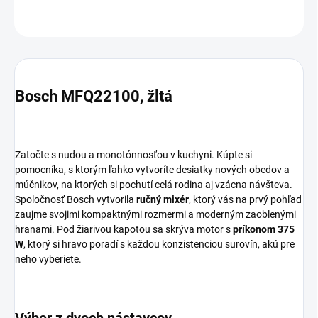
OPÝTAŤ SA
STRÁŽIŤ
Bosch MFQ22100, žltá
Zatočte s nudou a monotónnosťou v kuchyni. Kúpte si
pomocníka, s ktorým ľahko vytvoríte desiatky nových obedov a
múčnikov, na ktorých si pochutí celá rodina aj vzácna návšteva.
Spoločnosť Bosch vytvorila
ručný mixér
, ktorý vás na prvý pohľad
zaujme svojimi kompaktnými rozmermi a moderným zaoblenými
hranami. Pod žiarivou kapotou sa skrýva motor s
príkonom 375
W
, ktorý si hravo poradí s každou konzistenciou surovín, akú pre
neho vyberiete.
Výber z dvoch nástavcov