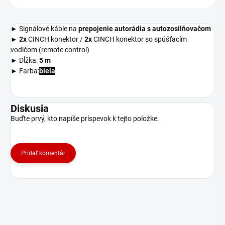
► Signálové káble na
prepojenie autorádia s autozosilňovačom
►
2x
CINCH konektor /
2x
CINCH konektor so spúšťacím
vodičom (remote control)
► Dĺžka:
5 m
► Farba:
biela
Diskusia
Buďte prvý, kto napíše príspevok k tejto položke.
Pridať komentár