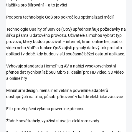
tlačítka pro šifrování – a to je vše!
Podpora technologie QoS pro pokročilou optimalizaci médií
Technologie Quality of Service (QoS) upřednostňuje požadavky na
šířku pásma u datového provozu. Uživatelé si mohou vybrat typ
provozu, který budou používat – internet, hraní online her, audio,
video nebo VoIP a funkce QoS zajistí plynulý datový tok pro tuto
aplikaci i v době, kdy budou v síti současně běžet ostatní aplikace.
Vyhovuje standardu HomePlug AV a nabízí vysokorychlostní
přenos dat rychlostí až 500 Mbit/s, ideální pro HD video, 3D video
a online hry
Miniaturní design, menší než většina powerline adaptérů
dostupných na trhu, působí přirozeně v každé elektrické zásuvce
Filtr pro zlepšení výkonu powerline přenosu
Žádné nové kabely, využívá stávající elektrorozvody.