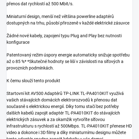
přenos dat rychlostí až 500 Mbit/s.
Miniaturní design, menší než většina powerline adaptérů
dostupných na trhu, působí přirozeně v každé elektrické zásuvce
Žádné nové kabely, zapojení typu Plug and Play bez nutnosti
konfigurace
Patentovaný režim úspory energie automaticky snižuje spotřebu
až o 85 %* *Skutečné hodnoty se liší v závislosti na síťových a
provozních podmínkách.
K čemu slouží tento produkt
Startovní kit AV500 Adaptérů TP-LINK TL-PA4010KIT využívá
vašich stávajících domácích elektrorozvodů k přenosu dat
současně s elektrickou energií. Díky tomu stačí bez potřeby
dalších kabelů zapojit adaptér TL-PA4010KIT do stávajících
elektrických zásuvek a za okamžik vytvoříte síťovou
infrastrukturu s rychlostí až 500Mbps. TL-PA4010KIT přenese HD
video a dokonce i 3D filmy a díky miniaturnímu designu můžete