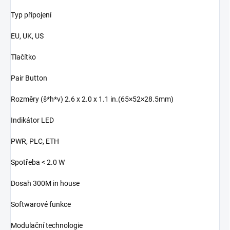
Typ připojení
EU, UK, US
Tlačítko
Pair Button
Rozměry (š*h*v) 2.6 x 2.0 x 1.1 in.(65×52×28.5mm)
Indikátor LED
PWR, PLC, ETH
Spotřeba < 2.0 W
Dosah 300M in house
Softwarové funkce
Modulační technologie