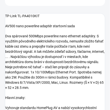
TP-Link TL-PA4010KIT
AV500 nano powerline adaptér startovní sada
Dva spárované 500Mbps powerline nano ethernet adaptéry. S
využitím pôvodného elektrického rozvodu, nemusíte zložito ťahať
káble cez stenu a prepojíte Vaše počítače i tam, kde není
bezdrôtový signál. A tak môžete zdieľať súbory, tlačiarne, internet,
... . Najväčšou výhodou je dostupnosť i v miestach, kde
architektúra domu bráni v dostupnosti bezdrôtovému signálu.
Nieje potrebne nič tahať – stačí len pripojit do zásuvky a
nakonfigurovat. 1x 10/100Mbps Ethernet Port. Spotreba nemej
ako 2W. Použitie do 300m v rámci budovy. Kompatibilné s
Windows 8/7/Vista/XP/2000, Mac, Linux. Rozmery (Š × V × D) 65
× 52 × 28.5 mm.
Hlavní znaky:
Vyhovuje standardu HomePlug AV a nabízí vysokorychlostní