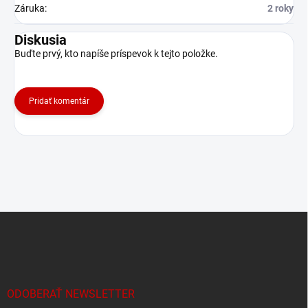
Záruka
:
2 roky
Diskusia
Buďte prvý, kto napíše príspevok k tejto položke.
Pridať komentár
Z
á
p
ä
t
i
ODOBERAŤ NEWSLETTER