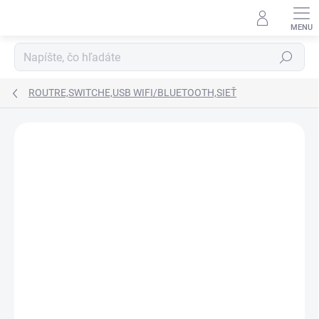
Prejsť
na
obsah
Hľadať
ROUTRE,SWITCHE,USB WIFI/BLUETOOTH,SIEŤ
Neohodnotené
Podrobnosti hodnotenia
ZNAČKA:
TP-LINK