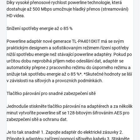
Díky vysoké přenosové rychlost powerline technologie, která
dostahuje až 500 Mbps umožnuje hladký přenos (streamování)
HD videa.
Snížení spotřeby energie až o 85 %
Powerline adaptér nové generace TL-PA4010KIT má se svým
praktickým designem a sofistikovaným režimem řízení spotřeby
nižší spotřebu energie než stávající powerline adaptéry. Pokud po
určitou dobu neprobíhá příjem nebo odesílání dat, adaptér se
automaticky přepne z pracovního režimu do úsporného režimu a
snižuje tak spotřebu energie až o 85 %*. *Skutečné hodnoty se liší
v závislosti na síťových a provozních podmínkách.
Tlačítko párování pro snadné zabezpečení sítě
Jednoduše stiskněte tlačítko párování na adaptérech a za několik
minut vytvoříte powerline síť se 128-bitovým šifrováním AES pro
zabezpečení sítě a ochranu dat.
Je to tak snadné! 1. Zapojte adaptér do elektrické zásuvky 2.
Připojte k adaptéru zařízení pomocí síťového kabelu 3. Stiskněte