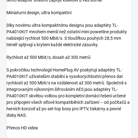
tento adaptér snadno zapojit kdekoliv u vás doma!
Miniaturní design, ultra kompaktní
Díky novému ultra kompaktnímu designu jsou adaptéry TL-
PA4010KIT mnohem menší než ostatní mini powerline produkty
nabízející rychlost 500 Mbit/s. S tloušťkou pouhých 28,5 mm
téměř splývají s krytem každé elektrické zásuvky.
Rychlost až 500 Mbit/s, dosah až 300 metrů
S pokročilou technologií HomePlug AV poskytují adaptéry TL-
PA4010KIT uživatelům stabilní a vysokorychlostní přenos dat
rychlostí až 500 Mbit/s na vzdálenost až 300 metrů. Společně s
integrovaným výkonným šifrováním AES jsou adaptéry TL-
PA4010KIT skvělou volbou pro kompletní domácí řešení určené
pro připojení všech síťově kompatibilních zařízení – od počítačů a
herních konzolí až po set-top boxy pro IPTV, tiskárny a pevné
disky NAS.
Přenos HD videa