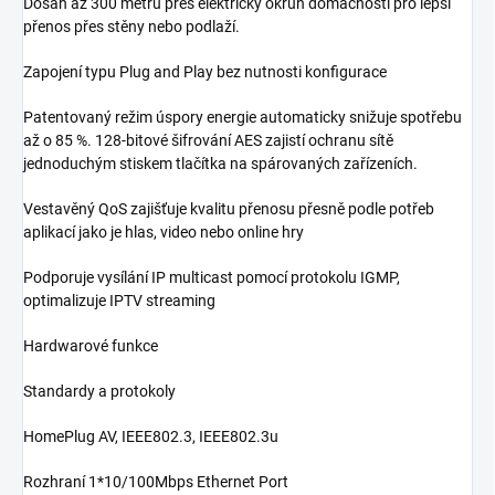
Dosah až 300 metrů přes elektrický okruh domácnosti pro lepší
přenos přes stěny nebo podlaží.
Zapojení typu Plug and Play bez nutnosti konfigurace
Patentovaný režim úspory energie automaticky snižuje spotřebu
až o 85 %. 128-bitové šifrování AES zajistí ochranu sítě
jednoduchým stiskem tlačítka na spárovaných zařízeních.
Vestavěný QoS zajišťuje kvalitu přenosu přesně podle potřeb
aplikací jako je hlas, video nebo online hry
Podporuje vysílání IP multicast pomocí protokolu IGMP,
optimalizuje IPTV streaming
Hardwarové funkce
Standardy a protokoly
HomePlug AV, IEEE802.3, IEEE802.3u
Rozhraní 1*10/100Mbps Ethernet Port