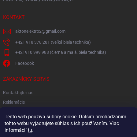
KONTAKT
aktonelektro2
@
gmail.com
+421 918 378 281 (veľká biela technika)
+421910 999 988 (čierna a malá, biela technika)
Facebook
ZÁKAZNÍCKY SERVIS
Kontaktujte nás
Reklamácie
Spätný odber elektroodpadu
Tento web používa súbory cookie. Ďalším prechádzaním
tohto webu vyjadrujete súhlas s ich používaním. Viac
informácií
tu
.