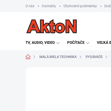
Prejsť
O nás
Kontakty
Obchodné podmienky
Dod
na
obsah
TV, AUDIO, VIDEO
POČÍTAČE
VEĽKÁ 
Domov
MALÁ BIELA TECHNIKA
VYSÁVAČE
Neohodnotené
Podrobnosti hodn
AKCIA
TIP