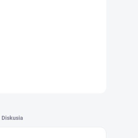
Pridať do košíka
enie interiéru vozidla v nominálnej šírke DN 35
Kärcher. Súprava obsahuje rôzne dýzy a kusy
kach DN 35 a 40
OPÝTAŤ SA
STRÁŽIŤ
Diskusia