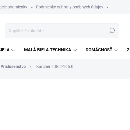
acie podmienky
Podmienky ochrany osobných údajov
Hľadať
BIELA
MALÁ BIELA TECHNIKA
DOMÁCNOSŤ
Z
Príslušenstvo
Kärcher 2.862-166.0
otenia
ZNAČKA:
KÄRCHER
€99,90
€72
Jednotková
SKLADOM
cena: