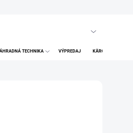
PRÁZDNY KOŠÍK
NÁKUPNÝ
KOŠÍK
ÁHRADNÁ TECHNIKA
VÝPREDAJ
KÄRCHER
K