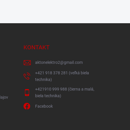
KONTAKT
aktonelektro2
@
gmail.com
+421 918 378 281 (veľká biela
technika)
+421910 999 988 (čierna a malá,
biela technika)
ajov
Facebook