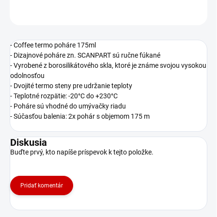
OPÝTAŤ SA
STRÁŽIŤ
- Coffee termo poháre 175ml
- Dizajnové poháre zn. SCANPART sú ručne fúkané
- Vyrobené z borosilikátového skla, ktoré je známe svojou vysokou
odolnosťou
- Dvojité termo steny pre udržanie teploty
- Teplotné rozpätie: -20°C do +230°C
- Poháre sú vhodné do umývačky riadu
- Súčasťou balenia: 2x pohár s objemom 175 m
Diskusia
Buďte prvý, kto napíše príspevok k tejto položke.
Pridať komentár