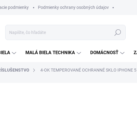
acie podmienky
Podmienky ochrany osobných údajov
Hľadať
BIELA
MALÁ BIELA TECHNIKA
DOMÁCNOSŤ
Z
RÍSLUŠENSTVO
4-OK TEMPEROVANÉ OCHRANNÉ SKLO IPHONE 5 /
otenia
ZNAČKA:
4-OK
€19,90
€14,90
Jednotková
SKLADOM
cena: