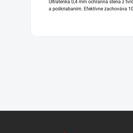
Ultratenká
0,4
mm
ochranná
stena
z
tvr
a
poškriabaním.
E
fektívne
zachováva
1
Z
á
p