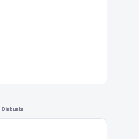
Pridať do košíka
OPÝTAŤ SA
STRÁŽIŤ
Diskusia