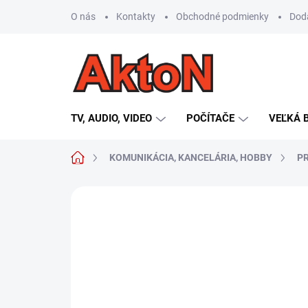
Prejsť
O nás
Kontakty
Obchodné podmienky
Dod
na
obsah
TV, AUDIO, VIDEO
POČÍTAČE
VEĽKÁ 
Domov
KOMUNIKÁCIA, KANCELÁRIA, HOBBY
P
Neohodnotené
Podrobnosti hodn