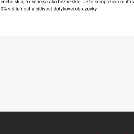
deného
skla
,
5x
silnejšá
ako bežné sklo
.
Je
to
kompozícia
multi
-
00
%
viditeľnosť
a
citlivosť
dotykovej
obrazovky
.