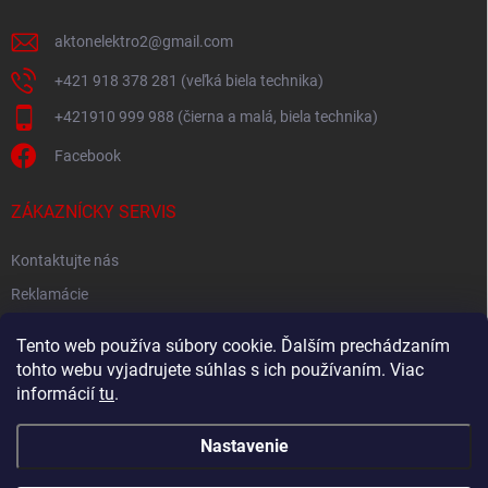
aktonelektro2
@
gmail.com
+421 918 378 281 (veľká biela technika)
+421910 999 988 (čierna a malá, biela technika)
Facebook
ZÁKAZNÍCKY SERVIS
Kontaktujte nás
Reklamácie
Spätný odber elektroodpadu
Tento web používa súbory cookie. Ďalším prechádzaním
tohto webu vyjadrujete súhlas s ich používaním. Viac
informácií
tu
.
Nastavenie