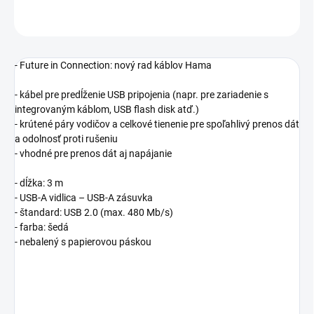
OPÝTAŤ SA
STRÁŽIŤ
- Future in Connection: nový rad káblov Hama
- kábel pre predĺženie USB pripojenia (napr. pre zariadenie s
integrovaným káblom, USB flash disk atď.)
- krútené páry vodičov a celkové tienenie pre spoľahlivý prenos dát
a odolnosť proti rušeniu
- vhodné pre prenos dát aj napájanie
- dĺžka: 3 m
- USB-A vidlica – USB-A zásuvka
- štandard: USB 2.0 (max. 480 Mb/s)
- farba: šedá
- nebalený s papierovou páskou