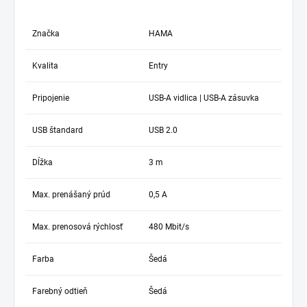
Značka
HAMA
Kvalita
Entry
Pripojenie
USB-A vidlica | USB-A zásuvka
USB štandard
USB 2.0
Dĺžka
3 m
Max. prenášaný prúd
0,5 A
Max. prenosová rýchlosť
480 Mbit/s
Farba
Šedá
Farebný odtieň
Šedá