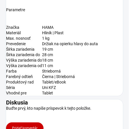
Parametre
Značka
HAMA
Materiál
Hliník | Plast
Max. nosnosť
1 kg
Prevedenie
Držiak na opierku hlavy do auta
Šírka zariadenia
19 cm
Šírka zariadenia do
28 cm
Výška zariadenia do
18 cm
Výška zariadenia od
11 cm
Farba
Strieborná
Farebný odtieň
Čierna | Strieborná
Produktový rad
Tablet/eBook
Séria
Uni KFZ
Vhodné pre
Tablet
Diskusia
Buďte prvý, kto napíše príspevok k tejto položke.
Pridať komentár