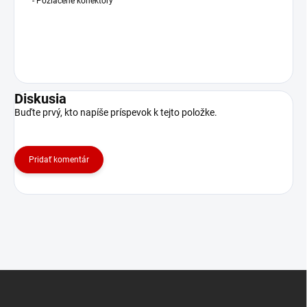
- Pozlacené konektory
Diskusia
Buďte prvý, kto napíše príspevok k tejto položke.
Pridať komentár
Z
á