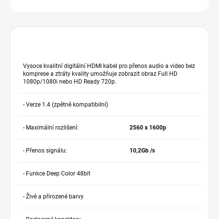
Vysoce kvalitní digitální HDMI kabel pro přenos audio a video bez
komprese a ztráty kvality umožňuje zobrazit obraz Full HD
1080p/1080i nebo HD Ready 720p.
- Verze 1.4 (zpětně kompatibilní)
- Maximální rozlišení:
2560 x 1600p
- Přenos signálu:
10,2Gb /s
- Funkce Deep Color 48bit
- Živé a přirozené barvy