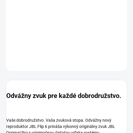
samostatnému výškovému reproduktoru a dvom pulzujúcim
basovým žiaričom. Model Flip 6 skvelo vyzerá a naviac je ľahký a
skladný, tak sa vám neprenesie ani pri dlhšom výlete. Je odolný
voči vode a prachu, a to aj slot na USB-C napájanie. S funkciou
PartyBooster prepojíte viac bluetooth zariadení do jedného
priestorového ozvučenia.
DETAILNÉ INFORMÁCIE
OPÝTAŤ SA
STRÁŽIŤ
Odvážny zvuk pre každé dobrodružstvo.
Vaše dobrodružstvo. Vaša zvuková stopa. Odvážny nový
reproduktor JBL Flip 6 prináša výkonný originálny zvuk JBL
Original Pro s výnimočnou čistotou vďaka systému