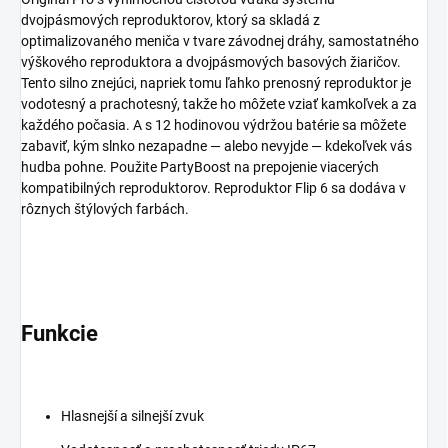
dvojpásmových reproduktorov, ktorý sa skladá z
optimalizovaného meniča v tvare závodnej dráhy, samostatného
výškového reproduktora a dvojpásmových basových žiaričov.
Tento silno znejúci, napriek tomu ľahko prenosný reproduktor je
vodotesný a prachotesný, takže ho môžete vziať kamkoľvek a za
každého počasia. A s 12 hodinovou výdržou batérie sa môžete
zabaviť, kým slnko nezapadne — alebo nevyjde — kdekoľvek vás
hudba pohne. Použite PartyBoost na prepojenie viacerých
kompatibilných reproduktorov. Reproduktor Flip 6 sa dodáva v
rôznych štýlových farbách.
Funkcie
Hlasnejší a silnejší zvuk