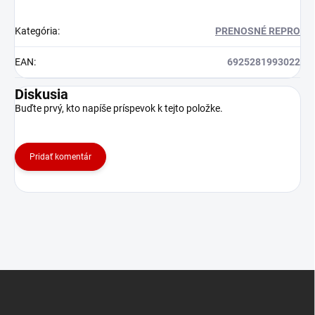
Kategória
:
PRENOSNÉ REPRO
EAN
:
6925281993022
Diskusia
Buďte prvý, kto napíše príspevok k tejto položke.
Pridať komentár
Z
á
p