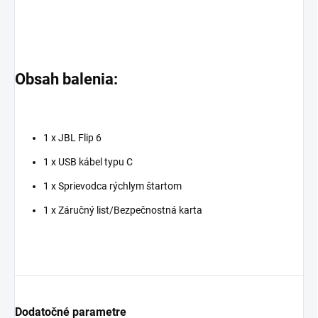
Obsah balenia:
1 x JBL Flip 6
1 x USB kábel typu C
1 x Sprievodca rýchlym štartom
1 x Záručný list/Bezpečnostná karta
Dodatočné parametre