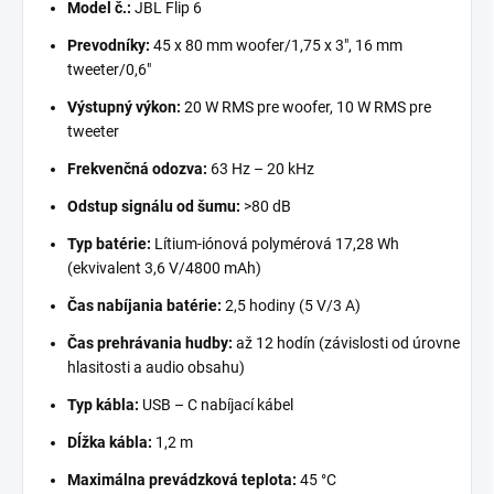
Model č.:
JBL Flip 6
Prevodníky:
45 x 80 mm woofer/1,75 x 3", 16 mm
tweeter/0,6"
Výstupný výkon:
20 W RMS pre woofer, 10 W RMS pre
tweeter
Frekvenčná odozva:
63 Hz – 20 kHz
Odstup signálu od šumu:
>80 dB
Typ batérie:
Lítium-iónová polymérová 17,28 Wh
(ekvivalent 3,6 V/4800 mAh)
Čas nabíjania batérie:
2,5 hodiny (5 V/3 A)
Čas prehrávania hudby:
až 12 hodín (závislosti od úrovne
hlasitosti a audio obsahu)
Typ kábla:
USB – C nabíjací kábel
Dĺžka kábla:
1,2 m
Maximálna prevádzková teplota:
45 °C