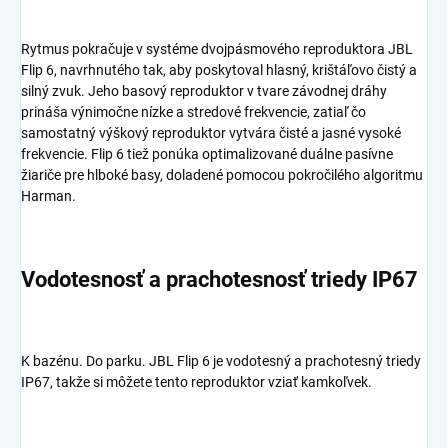
Rytmus pokračuje v systéme dvojpásmového reproduktora JBL
Flip 6, navrhnutého tak, aby poskytoval hlasný, krištáľovo čistý a
silný zvuk. Jeho basový reproduktor v tvare závodnej dráhy
prináša výnimočne nízke a stredové frekvencie, zatiaľ čo
samostatný výškový reproduktor vytvára čisté a jasné vysoké
frekvencie. Flip 6 tiež ponúka optimalizované duálne pasívne
žiariče pre hlboké basy, doladené pomocou pokročilého algoritmu
Harman.
Vodotesnosť a prachotesnosť triedy IP67
K bazénu. Do parku. JBL Flip 6 je vodotesný a prachotesný triedy
IP67, takže si môžete tento reproduktor vziať kamkoľvek.