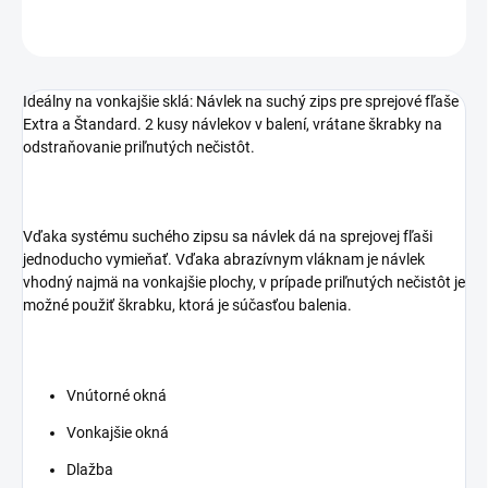
OPÝTAŤ SA
STRÁŽIŤ
Ideálny na vonkajšie sklá: Návlek na suchý zips pre sprejové fľaše
Extra a Štandard. 2 kusy návlekov v balení, vrátane škrabky na
odstraňovanie priľnutých nečistôt.
Vďaka systému suchého zipsu sa návlek dá na sprejovej fľaši
jednoducho vymieňať. Vďaka abrazívnym vláknam je návlek
vhodný najmä na vonkajšie plochy, v prípade priľnutých nečistôt je
možné použiť škrabku, ktorá je súčasťou balenia.
Vnútorné okná
Vonkajšie okná
Dlažba