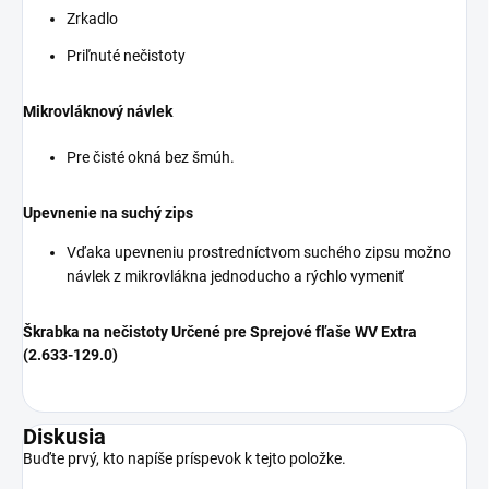
Zrkadlo
Priľnuté nečistoty
Mikrovláknový návlek
Pre čisté okná bez šmúh.
Upevnenie na suchý zips
Vďaka upevneniu prostredníctvom suchého zipsu možno
návlek z mikrovlákna jednoducho a rýchlo vymeniť
Škrabka na nečistoty
Určené pre Sprejové fľaše WV Extra
(2.633-129.0)
Diskusia
Buďte prvý, kto napíše príspevok k tejto položke.