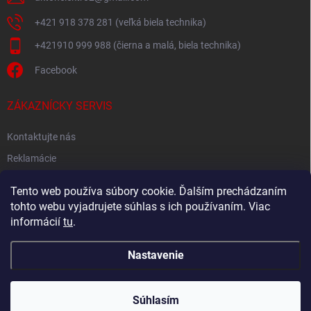
+421 918 378 281 (veľká biela technika)
+421910 999 988 (čierna a malá, biela technika)
Facebook
ZÁKAZNÍCKY SERVIS
Kontaktujte nás
Reklamácie
Spätný odber elektroodpadu
Tento web používa súbory cookie. Ďalším prechádzaním
tohto webu vyjadrujete súhlas s ich používaním. Viac
informácií
tu
.
Nastavenie
Copyright 2026
Akton.sk
. Všetky práva vyhradené.
Súhlasím