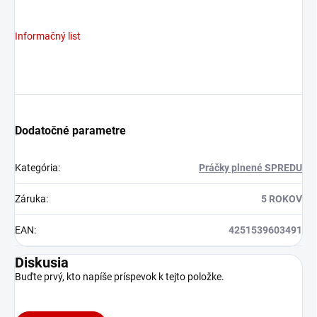
Informačný list
Dodatočné parametre
Kategória
:
Práčky plnené SPREDU
Záruka
:
5 ROKOV
EAN
:
4251539603491
Diskusia
Buďte prvý, kto napíše príspevok k tejto položke.