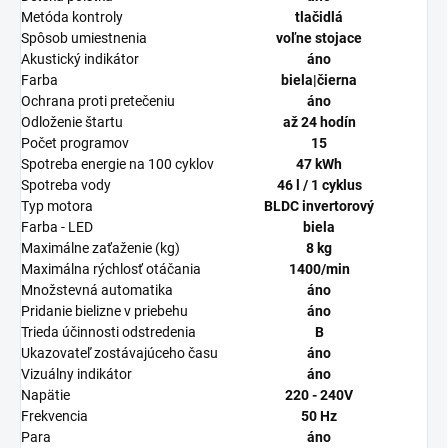
Metóda kontroly
tlačidlá
Spôsob umiestnenia
voľne stojace
Akustický indikátor
áno
Farba
biela|čierna
Ochrana proti pretečeniu
áno
Odloženie štartu
až 24 hodín
Počet programov
15
Spotreba energie na 100 cyklov
47 kWh
Spotreba vody
46 l / 1 cyklus
Typ motora
BLDC invertorový
Farba - LED
biela
Maximálne zaťaženie (kg)
8 kg
Maximálna rýchlosť otáčania
1400/min
Množstevná automatika
áno
Pridanie bielizne v priebehu
áno
Trieda účinnosti odstredenia
B
Ukazovateľ zostávajúceho času
áno
Vizuálny indikátor
áno
Napätie
220 - 240V
Frekvencia
50 Hz
Para
áno