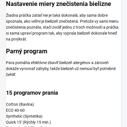
Nastavenie miery znečistenia bielizne
Žiadna práčka zatiaľ nie je taká dokonalá, aby sama dobre
spoznala, ako veľmi je bielizeň znečistená. Pretože vy sami mieru
znečistenia poznáte, stačí zvoliť jednu z troch možností a práčka
si sama upraví program tak, aby vyprala bielizeň dokonale hneď
na prvýkrát.
Parný program
Para pomáha efektívne zbaviť bielizeň alergénov a zároveň
dokáže vyrovnať záhyby, takže bielizeň už nemusí byť potrebné
žehliť.
15 programov prania
Cotton (Bavlna)
ECO 40-60
Synthetic (Syntetika)
Quick 15' (Rýchly 15 min.)