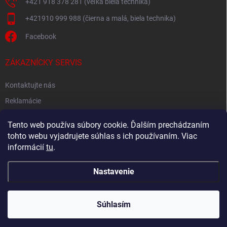
+421 918 378 281 (veľká biela technika)
+421910 999 988 (čierna a malá, biela technika)
Facebook
ZÁKAZNÍCKY SERVIS
Kontaktujte nás
Reklamácie
Spätný odber elektroodpadu
Tento web používa súbory cookie. Ďalším prechádzaním
tohto webu vyjadrujete súhlas s ich používaním. Viac
informácií
tu
.
Nastavenie
Copyright 2026
Akton.sk
. Všetky práva vyhradené.
Súhlasím
Vytvoril Shoptet