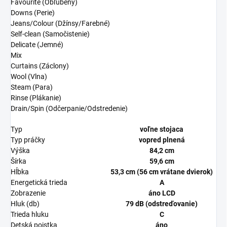
Favourite (Obľúbený)
Downs (Perie)
Jeans/Colour (Džínsy/Farebné)
Self-clean (Samočistenie)
Delicate (Jemné)
Mix
Curtains (Záclony)
Wool (Vlna)
Steam (Para)
Rinse (Plákanie)
Drain/Spin (Odčerpanie/Odstredenie)
Typ
voľne stojaca
Typ práčky
vopred plnená
Výška
84,2 cm
Šírka
59,6 cm
Hĺbka
53,3 cm (56 cm vrátane dvierok)
Energetická trieda
A
Zobrazenie
áno LCD
Hluk (db)
79 dB (odstreďovanie)
Trieda hluku
C
Detská poistka
áno