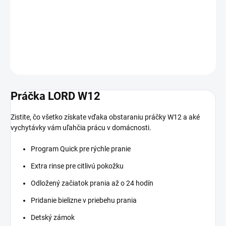
Kapacita prania 8 kg, rýchlosť odstreďovania 1400 ot/min.,
energetická trieda A
DETAILNÉ INFORMÁCIE
OPÝTAŤ SA
STRÁŽIŤ
Práčka LORD W12
Zistite, čo všetko získate vďaka obstaraniu práčky W12 a aké
vychytávky vám uľahčia prácu v domácnosti.
Program Quick pre rýchle pranie
Extra rinse pre citlivú pokožku
Odložený začiatok prania až o 24 hodín
Pridanie bielizne v priebehu prania
Detský zámok