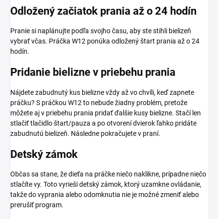
Odložený začiatok prania až o 24 hodín
Pranie si naplánujte podľa svojho času, aby ste stihli bielizeň
vybrať včas. Práčka W12 ponúka odložený štart prania až o 24
hodín.
Pridanie bielizne v priebehu prania
Nájdete zabudnutý kus bielizne vždy až vo chvíli, keď zapnete
práčku? S práčkou W12 to nebude žiadny problém, pretože
môžete aj v priebehu prania pridať ďalšie kusy bielizne. Stačí len
stlačiť tlačidlo štart/pauza a po otvorení dvierok ľahko pridáte
zabudnutú bielizeň. Následne pokračujete v praní.
Detský zámok
Občas sa stane, že dieťa na práčke niečo naklikne, prípadne niečo
stlačíte vy. Toto vyrieši detský zámok, ktorý uzamkne ovládanie,
takže do vyprania alebo odomknutia nie je možné zmeniť alebo
prerušiť program.