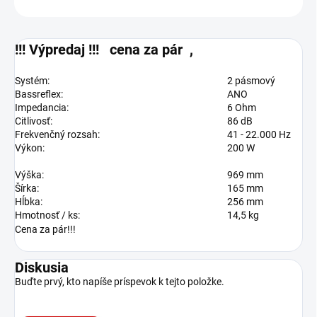
!!! Výpredaj !!! cena za pár ,
Systém:
2 pásmový
Bassreflex:
ANO
Impedancia:
6 Ohm
Citlivosť:
86 dB
Frekvenčný rozsah:
41 - 22.000 Hz
Výkon:
200 W
Výška:
969 mm
Šírka:
165 mm
Hĺbka:
256 mm
Hmotnosť / ks:
14,5 kg
Cena za pár!!!
Diskusia
Buďte prvý, kto napíše príspevok k tejto položke.