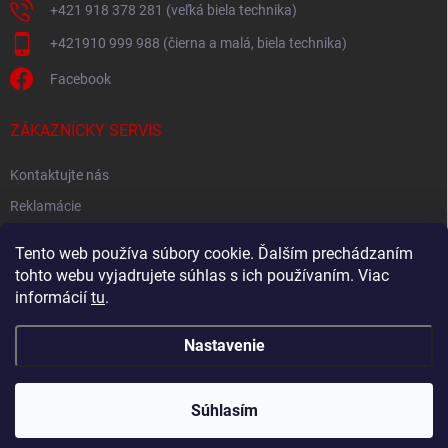
+421 918 378 281 (veľká biela technika)
+421910 999 988 (čierna a malá, biela technika)
Facebook
ZÁKAZNÍCKY SERVIS
Kontaktujte nás
Reklamácie
Spätný odber elektroodpadu
Tento web používa súbory cookie. Ďalším prechádzaním
tohto webu vyjadrujete súhlas s ich používaním. Viac
informácií
tu
.
Nastavenie
Copyright 2026
Akton.sk
. Všetky práva vyhradené.
Súhlasím
Vytvoril Shoptet