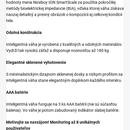
hodnoty meria Niceboy ION SmartScale za použitia pokročilej
metódy bioelektrickej impedancie (BIA), vďaka ktorej váha získava
naozaj detailný a presný obrázok o kompozícii aj celkovej kondícii
tela.
Odolná konštrukcia
Inteligentná váha je vyrobená z kvalitných a odolných materiálov.
Vydrží tak vysokú záťaž a disponuje nosnosťou až 180 kg.
Elegantné sklenené vyhotovenie
S minimalistickým dizajnom sklenenej dosky a nízkym profilom sa
inteligentná váha stane elegantným doplnkom každého interiéru.
AAA batérie
Inteligentná váha funguje na 3 ks AAA batérií (nie sú súčasťou
balenia). Vo váhe je potom zabudovaný indikátor slabej batérie.
Motivujte sa navzájom! Monitoring až 8 unikátnych
používateľov