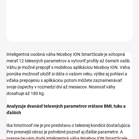
Váhu je možné prepojiť s mobilnou aplikáciou Niceboy ION.
DETAILNÉ INFORMÁCIE
OPÝTAŤ SA
STRÁŽIŤ
Inteligentná osobná váha Niceboy ION SmartScale je schopná
merať 12 telesných parametrov a vytvoriť profily až ôsmich osôb.
Váhu je možné prepojiť s mobilnou aplikáciou Niceboy ION. Váha
ponúka možnosť uložiť si dáta o vašom veku, výške aj pohlaví a
vďaka prepojeniu s aplikáciou potom môžete zaznamenávať
svoje úspechy v rozmedzí dní až mesiacov. Nosnosť váhy
dosahuje až 180 kg.
Analyzuje dvanásť telesných parametrov vrátane BMI, tuku a
ďalších
Iba hmotnosť nie je pre predstavu o telesnej kondícii dostačujúca.
Pre presnejší obraz je potrebné poznať aj ďalšie parametre. A
presne tie vám dodá inteligentná váha Niceboy ION SmartScale.