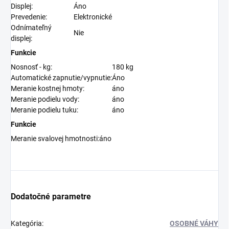
Displej:
Áno
Prevedenie:
Elektronické
Odnímateľný
Nie
displej:
Funkcie
Nosnosť - kg:
180 kg
Automatické zapnutie/vypnutie:
Áno
Meranie kostnej hmoty:
áno
Meranie podielu vody:
áno
Meranie podielu tuku:
áno
Funkcie
Meranie svalovej hmotnosti:
áno
Dodatočné parametre
Kategória
:
OSOBNÉ VÁHY