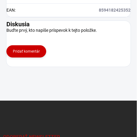
EAN
:
8594182425352
Diskusia
Buďte prvý, kto napíše príspevok k tejto položke.
Pridať komentár
Z
á
p
ä
t