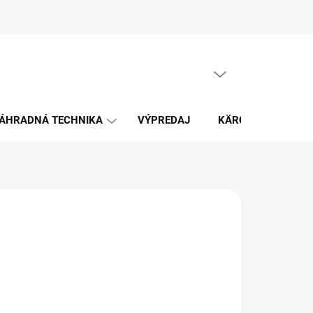
PRÁZDNY KOŠÍK
NÁKUPNÝ
KOŠÍK
ÁHRADNÁ TECHNIKA
VÝPREDAJ
KÄRCHER
K