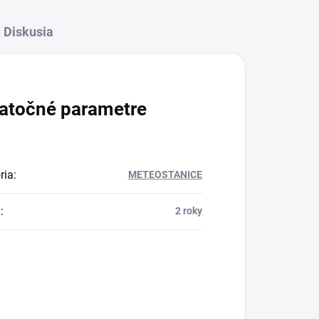
Diskusia
atočné parametre
ria
:
METEOSTANICE
a
:
2 roky