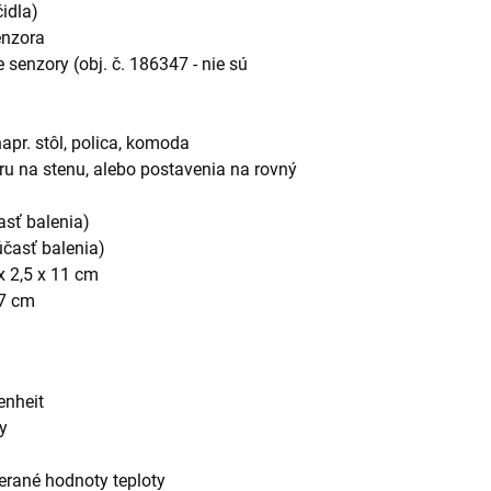
idla)
enzora
 senzory (obj. č. 186347 - nie sú
apr. stôl, polica, komoda
u na stenu, alebo postavenia na rovný
asť balenia)
účasť balenia)
x 2,5 x 11 cm
,7 cm
enheit
ty
rané hodnoty teploty