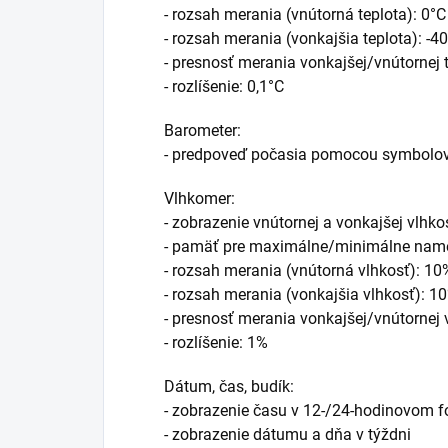
- rozsah merania (vnútorná teplota): 0°
- rozsah merania (vonkajšia teplota): -4
- presnosť merania vonkajšej/vnútornej 
- rozlíšenie: 0,1°C
Barometer:
- predpoveď počasia pomocou symbolov:
Vlhkomer:
- zobrazenie vnútornej a vonkajšej vlhko
- pamäť pre maximálne/minimálne name
- rozsah merania (vnútorná vlhkosť): 1
- rozsah merania (vonkajšia vlhkosť): 
- presnosť merania vonkajšej/vnútornej
- rozlíšenie: 1%
Dátum, čas, budík:
- zobrazenie času v 12-/24-hodinovom 
- zobrazenie dátumu a dňa v týždni