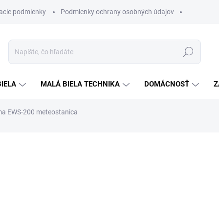
acie podmienky
Podmienky ochrany osobných údajov
Hľadať
BIELA
MALÁ BIELA TECHNIKA
DOMÁCNOSŤ
Z
a EWS-200 meteostanica
otenia
ZNAČKA:
HAMA
€29,90
€25,90
Jednotková
SKLADOM
cena: