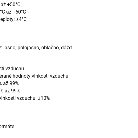
C až +50°C
0°C až +60°C
teploty: ±4°C
 jasno, polojasno, oblačno, dážď
sti vzduchu
rané hodnoty vlhkosti vzduchu
0% až 99%
10% až 99%
 vlhkosti vzduchu: ±10%
formáte