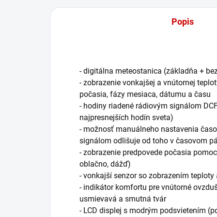
Popis
- digitálna meteostanica (základňa + b
- zobrazenie vonkajšej a vnútornej teplo
počasia, fázy mesiaca, dátumu a času
- hodiny riadené rádiovým signálom DC
najpresnejších hodín sveta)
- možnosť manuálneho nastavenia časov
signálom odlišuje od toho v časovom 
- zobrazenie predpovede počasia pomoc
oblačno, dážď)
- vonkajší senzor so zobrazením teploty
- indikátor komfortu pre vnútorné ovzd
usmievavá a smutná tvár
- LCD displej s modrým podsvietením (pod