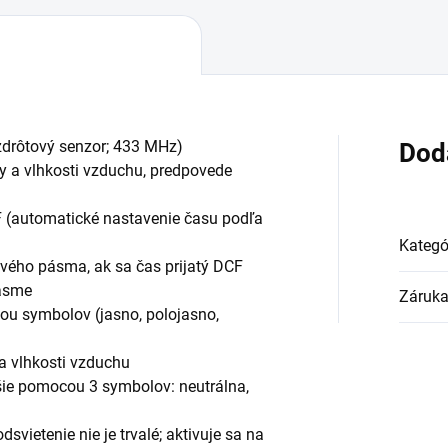
ezdrôtový senzor; 433 MHz)
Dod
ty a vlhkosti vzduchu, predpovede
F (automatické nastavenie času podľa
Kategó
ého pásma, ak sa čas prijatý DCF
pásme
Záruk
ou symbolov (jasno, polojasno,
 a vlhkosti vzduchu
ušie pomocou 3 symbolov: neutrálna,
svietenie nie je trvalé; aktivuje sa na