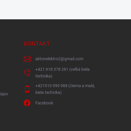
KONTAKT
aktonelektro2
@
gmail.com
+421 918 378 281 (veľká biela
technika)
+421910 999 988 (čierna a malá,
biela technika)
ajov
Facebook