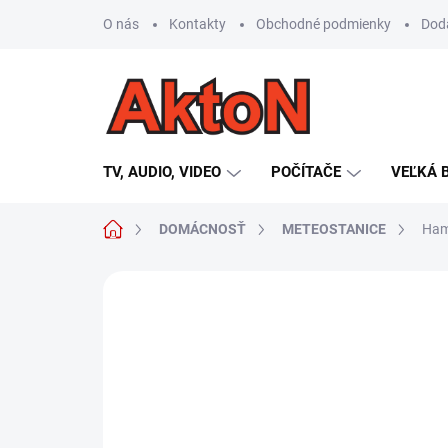
Prejsť
O nás
Kontakty
Obchodné podmienky
Dod
na
obsah
TV, AUDIO, VIDEO
POČÍTAČE
VEĽKÁ 
Domov
DOMÁCNOSŤ
METEOSTANICE
Ham
Neohodnotené
Podrobnosti hodn
AKCIA
TIP