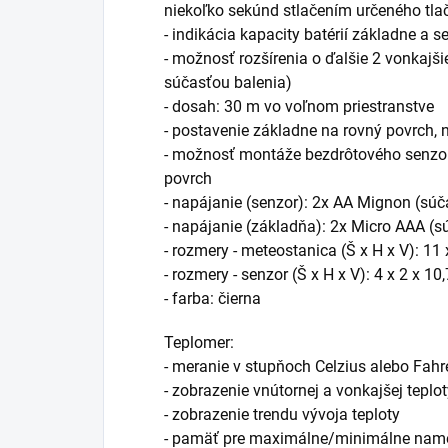
niekoľko sekúnd stlačením určeného tlač
- indikácia kapacity batérií základne a s
- možnosť rozšírenia o ďalšie 2 vonkajšie
súčasťou balenia)
- dosah: 30 m vo voľnom priestranstve
- postavenie základne na rovný povrch, n
- možnosť montáže bezdrôtového senzor
povrch
- napájanie (senzor): 2x AA Mignon (súč
- napájanie (základňa): 2x Micro AAA (s
- rozmery - meteostanica (Š x H x V): 11 
- rozmery - senzor (Š x H x V): 4 x 2 x 10
- farba: čierna
Teplomer:
- meranie v stupňoch Celzius alebo Fahr
- zobrazenie vnútornej a vonkajšej teplo
- zobrazenie trendu vývoja teploty
- pamäť pre maximálne/minimálne name