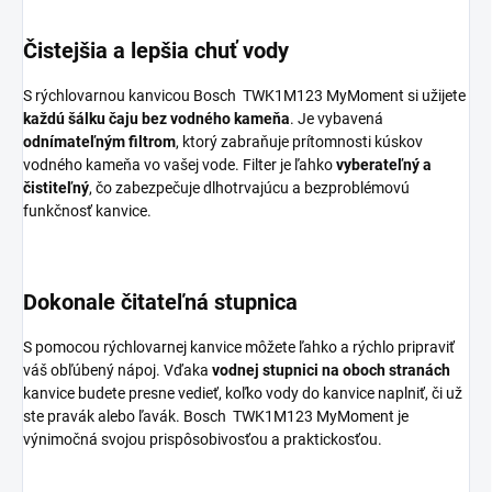
Čistejšia a lepšia chuť vody
S rýchlovarnou kanvicou Bosch TWK1M123 MyMoment si užijete
každú šálku čaju bez vodného kameňa
. Je vybavená
odnímateľným filtrom
, ktorý zabraňuje prítomnosti kúskov
vodného kameňa vo vašej vode. Filter je ľahko
vyberateľný a
čistiteľný
, čo zabezpečuje dlhotrvajúcu a bezproblémovú
funkčnosť kanvice.
Dokonale čitateľná stupnica
S pomocou rýchlovarnej kanvice môžete ľahko a rýchlo pripraviť
váš obľúbený nápoj. Vďaka
vodnej stupnici na oboch stranách
kanvice budete presne vedieť, koľko vody do kanvice naplniť, či už
ste pravák alebo ľavák. Bosch TWK1M123 MyMoment je
výnimočná svojou prispôsobivosťou a praktickosťou.