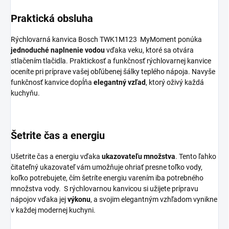
Praktická obsluha
Rýchlovarná kanvica Bosch TWK1M123 MyMoment ponúka
jednoduché naplnenie vodou
vďaka veku, ktoré sa otvára
stlačením tlačidla. Praktickosť a funkčnosť rýchlovarnej kanvice
oceníte pri príprave vašej obľúbenej šálky teplého nápoja. Navyše
funkčnosť kanvice dopĺňa
elegantný vzľad
, ktorý oživý každá
kuchyňu.
Šetrite čas a energiu
Ušetrite čas a energiu vďaka
ukazovateľu množstva
. Tento ľahko
čitateľný ukazovateľ vám umožňuje ohriať presne toľko vody,
koľko potrebujete, čím šetríte energiu varením iba potrebného
množstva vody. S rýchlovarnou kanvicou si užijete prípravu
nápojov vďaka jej
výkonu
, a svojim elegantným vzhľadom vynikne
v každej modernej kuchyni.