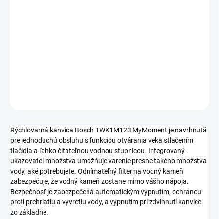
Bosch TWK1M123 MyMoment.Navrhnutá pre jednoduchú
obsluhu s funkciou otvárania veka stlačením tlačidla a ľahko
čitateľnou vodnou stupnicou. Integrovaný ukazovateľ množstva
umožňuje varenie presne takého množstva vody, aké potrebujete.
Odnímateľný filter na vodný kameň zabezpečuje, že vodný kameň
zostane mimo vášho nápoj
DETAILNÉ INFORMÁCIE
OPÝTAŤ SA
STRÁŽIŤ
Rýchlovarná kanvica Bosch TWK1M123 MyMoment je navrhnutá
pre jednoduchú obsluhu s funkciou otvárania veka stlačením
tlačidla a ľahko čitateľnou vodnou stupnicou. Integrovaný
ukazovateľ množstva umožňuje varenie presne takého množstva
vody, aké potrebujete. Odnímateľný filter na vodný kameň
zabezpečuje, že vodný kameň zostane mimo vášho nápoja.
Bezpečnosť je zabezpečená automatickým vypnutím, ochranou
proti prehriatiu a vyvretiu vody, a vypnutím pri zdvihnutí kanvice
zo základne.