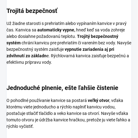
Trojitá bezpečnosť
Už žiadne starosti s prehriatím alebo vypínaním kanvice v pravý
čas. Kanvica sa
automaticky vypne,
hneď keď sa voda zohreje
alebo dosiahne požadovanú teplotu.
Trojitý bezpečnostný
systém
chráni kanvicu pre prehriatím či varením bez vody. Navyše
bezpečnostný systém zaisťuje
vypnutie zariadenia aj pri
zdvihnutí zo základn
e. Rýchlovarná kanvica zaisťuje bezpečnú a
efektívnu prípravu vody.
Jednoduché plnenie, ešte ľahšie čistenie
O pohodlné používanie kanvice sa postará
veľký otvor
, vďaka
ktorému viete jednoducho a rýchlo naplniť kanvicu vodou,
postačuje stlačiť tlačidlo a veko kanvice sa otvorí. Navyše vďaka
tomuto otvoru je údržba kanvice hračkou, pretože ju viete ľahko a
rýchlo vyčistiť.