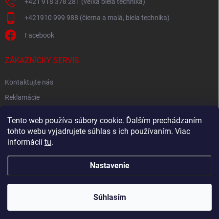
+421 918 378 281 (veľká biela technika)
+421910 999 988 (čierna a malá, biela technika)
Facebook
ZÁKAZNÍCKY SERVIS
Kontaktujte nás
Reklamácie
Spätný odber elektroodpadu
Tento web používa súbory cookie. Ďalším prechádzaním
tohto webu vyjadrujete súhlas s ich používaním. Viac
informácií
tu
.
Nastavenie
Copyright 2026
Akton.sk
. Všetky práva vyhradené.
Súhlasím
Vytvoril Shoptet