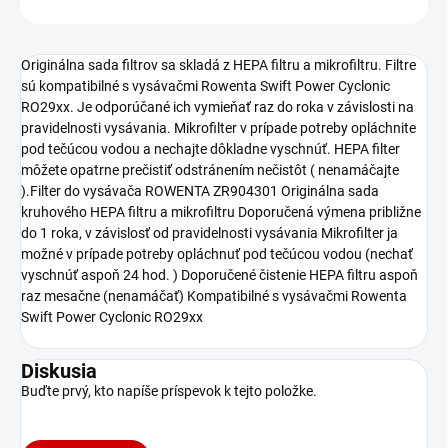
Originálna sada filtrov sa skladá z HEPA filtru a mikrofiltru. Filtre
sú kompatibilné s vysávačmi Rowenta Swift Power Cyclonic
RO29xx. Je odporúčané ich vymieňať raz do roka v závislosti na
pravidelnosti vysávania. Mikrofilter v prípade potreby opláchnite
pod tečúcou vodou a nechajte dôkladne vyschnúť. HEPA filter
môžete opatrne prečistiť odstránením nečistôt ( nenamáčajte
).Filter do vysávača ROWENTA ZR904301 Originálna sada
kruhového HEPA filtru a mikrofiltru Doporučená výmena približne
do 1 roka, v závislosť od pravidelnosti vysávania Mikrofilter ja
možné v prípade potreby opláchnuť pod tečúcou vodou (nechať
vyschnúť aspoň 24 hod. ) Doporučené čistenie HEPA filtru aspoň
raz mesačne (nenamáčať) Kompatibilné s vysávačmi Rowenta
Swift Power Cyclonic RO29xx
Diskusia
Buďte prvý, kto napíše príspevok k tejto položke.