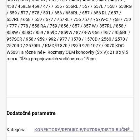
458 / 458LG 459 / 477 / 556 / 556RL / 557 / 557L / 558 / 558RG
/ 559 / 577 / 578 / 591 / 656 / 656RL / 657 / 656 RL / 657 /
657RL / 658 / 659 / 677 / 757RL / 756 757 / 757W-C / 758 / 759
/ 777 / 778 / 558 RA / 759 / 856 / 857 / 857 W / 857RL / 858 /
858W / 858C / 859 / 859C / 859W / 877R-W 956 / 957 / 956RL /
957SCR / 958 / 959 / 992 / 977 / 1570 / 1570D / 2560 / 2570 /
2570RD / 2570RL / KMD/R 870 / PS/R 970 1077 / 9070 KDC-
W5031 a rôzne iné► Rozmery OEM koncovky (Š x V): 21,8 x 9,5
mm► Dĺžka prepojovacích vodičov: cca 15 cm
Dodatočné parametre
Kategória
:
KONEKTORY/REDUKCIE/PUZDRA/DISTRIBUČNÉ...