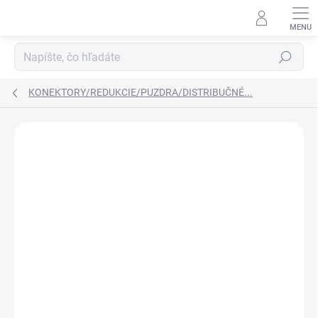
Prejsť
na
obsah
Hľadať
KONEKTORY/REDUKCIE/PUZDRA/DISTRIBUČNÉ...
Neohodnotené
Podrobnosti hodnotenia
AKCIA
TIP