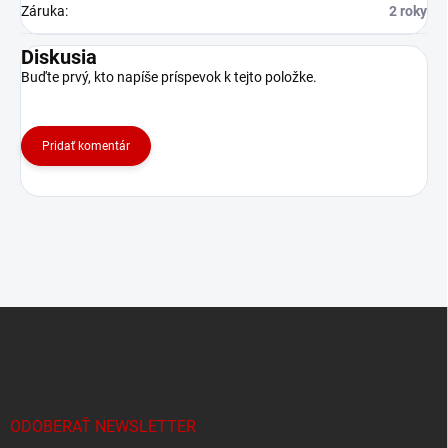
Záruka
:
2 roky
Diskusia
Buďte prvý, kto napíše príspevok k tejto položke.
Pridať komentár
Z
á
p
ä
t
i
ODOBERAŤ NEWSLETTER