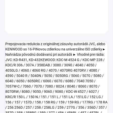
KENWOOD so 16-PINovou
zdierkou na univerzálne ISO zdierky
.
DETAILNÉ INFORMÁCIE
OPÝTAŤ SA
STRÁŽIŤ
Prepojovacia redukcia z originálnej zásuvky autorádii JVC, alebo
KENWOOD so 16-PINovou zdierkou na univerzálne ISO zdierky►
Nahrádza pôvodnú dodávanú pri autorádii ► Vhodné pre rádia:
JVC: KD-R431, KD-432KEWOOD: KDC-M 4524 G / KDC-MP 228 /
KDC/R 306 / 307A / 358DAB / 3080 / 3090 / 4040 / 4050 /
4050LG / 4060 / 4060 RG / 4070 / 4070RG 4070RV / 4080 /
4590 / 5040 R / 5040N / 5050 / 5050RG / 5060 / 5070 / 5080 /
6040 / 6050 / 6050RC / 6060 / 6070 / 6080 / 7040 7050 /
7057W-C / 7060 / 7070 / 7080 / 8024 / 8040 / 8060 / 8070 /
8070RW / 8080 / 9050 / 9060 / 9080 / KDC-W 4527 / 6027 /
KRC/R 150 L / 150 N / 151 / 151 L / 151 LA / 151LG / 152 LG /
156 / 157 / 157D / 158 / 158 RG / 159 / 159 RG / 177RG / 178 RA
/ 256 256D / 257 / 258 / 258LG / 259 / 277G / 356 / 356D / 357 /
357D / 358 / 358RG / 359 / 377 / 456 / 456RL / 457 / 457RL /