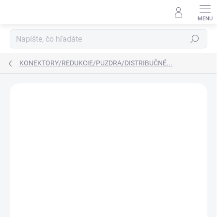
Prejsť
na
obsah
Hľadať
KONEKTORY/REDUKCIE/PUZDRA/DISTRIBUČNÉ...
Neohodnotené
Podrobnosti hodnotenia