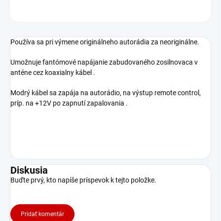
OPÝTAŤ SA
STRÁŽIŤ
Používa sa pri výmene originálneho autorádia za neoriginálne.
Umožnuje fantómové napájanie zabudovaného zosilnovaca v
anténe cez koaxialny kábel .
Modrý kábel sa zapája na autorádio, na výstup remote control,
príp. na +12V po zapnutí zapalovania .
Diskusia
Buďte prvý, kto napíše príspevok k tejto položke.
Pridať komentár