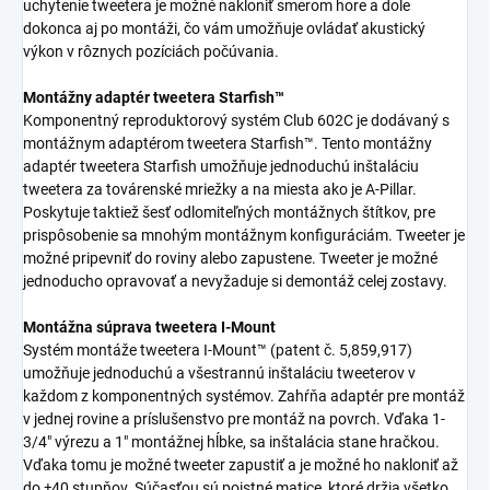
uchytenie tweetera je možné nakloniť smerom hore a dole
dokonca aj po montáži, čo vám umožňuje ovládať akustický
výkon v rôznych pozíciách počúvania.
Montážny adaptér tweetera Starfish™
Komponentný reproduktorový systém Club 602C je dodávaný s
montážnym adaptérom tweetera Starfish™. Tento montážny
adaptér tweetera Starfish umožňuje jednoduchú inštaláciu
tweetera za továrenské mriežky a na miesta ako je A-Pillar.
Poskytuje taktiež šesť odlomiteľných montážnych štítkov, pre
prispôsobenie sa mnohým montážnym konfiguráciám. Tweeter je
možné pripevniť do roviny alebo zapustene. Tweeter je možné
jednoducho opravovať a nevyžaduje si demontáž celej zostavy.
Montážna súprava tweetera I-Mount
Systém montáže tweetera I-Mount™ (patent č. 5,859,917)
umožňuje jednoduchú a všestrannú inštaláciu tweeterov v
každom z komponentných systémov. Zahŕňa adaptér pre montáž
v jednej rovine a príslušenstvo pre montáž na povrch. Vďaka 1-
3/4" výrezu a 1" montážnej hĺbke, sa inštalácia stane hračkou.
Vďaka tomu je možné tweeter zapustiť a je možné ho nakloniť až
do ±40 stupňov. Súčasťou sú poistné matice, ktoré držia všetko