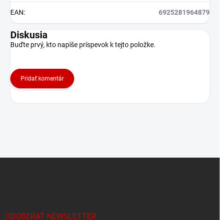
EAN
:
6925281964879
Diskusia
Buďte prvý, kto napíše príspevok k tejto položke.
Pridať komentár
Z
á
p
ä
t
i
ODOBERAŤ NEWSLETTER