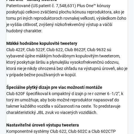
Patentované (US patent č. 7,548,631) Plus One™ kónusy
poskytujú celkovo zväčšenú plochu kónusu reproduktora, ako je
tomu pri iných reproduktoroch rovnakej veľkosti, výsledkom čoho
je vyššia citlivosť, zvýšený nízkofrekvenčný výstup a väčší
hudobný charakter.
Mäkké hodvábne kopulovité tweetery
Club 422F, Club 522F, Club 622, Club 8622F, Club 9632 sú
vybavené úplne mäkkým hodvábnym kopulovitým tweeterom,
ktorý poskytuje širšiu a plynulejšiu vysokofrekvenčnú odozvu,
ktorá nie je nikdy ohrozená bez ohľadu na výstupnú úroveň, ako je
v prípade bežne používaných w-kopúl.
Špeciálne plytký dizajn pre viac možností montáže
Club 620F špecifikoval k ompaktný d izajn p re r ozmer 6 -1/2", k
torý im umožňuje, aby bolo možné reproduktor napasovať do
takmer každého vozidla v súčasnosti na ceste. To predstavuje
charakteristický JBL zvuk vo viacerých vozidlách.
Nastaviteľné úroveň výstupu tweetera
Komponentné systémy Club 622, Club 602C a Club 602CTP