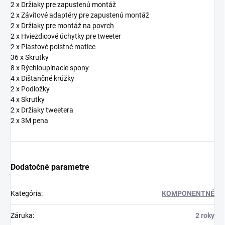
2 x Držiaky pre zapustenú montáž
2 x Závitové adaptéry pre zapustenú montáž
2 x Držiaky pre montáž na povrch
2 x Hviezdicové úchytky pre tweeter
2 x Plastové poistné matice
36 x Skrutky
8 x Rýchloupínacie spony
4 x Dištančné krúžky
2 x Podložky
4 x Skrutky
2 x Držiaky tweetera
2 x 3M pena
Dodatočné parametre
Kategória
:
KOMPONENTNÉ
Záruka
:
2 roky