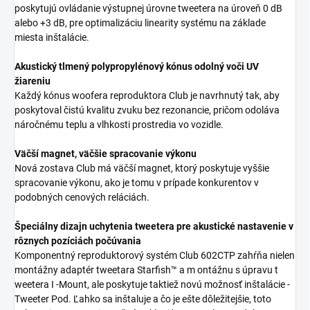
poskytujú ovládanie výstupnej úrovne tweetera na úroveň 0 dB
alebo +3 dB, pre optimalizáciu linearity systému na základe
miesta inštalácie.
Akustický tlmený polypropylénový kónus odolný voči UV
žiareniu
Každý kónus woofera reproduktora Club je navrhnutý tak, aby
poskytoval čistú kvalitu zvuku bez rezonancie, pričom odoláva
náročnému teplu a vlhkosti prostredia vo vozidle.
Väčší magnet, väčšie spracovanie výkonu
Nová zostava Club má väčší magnet, ktorý poskytuje vyššie
spracovanie výkonu, ako je tomu v prípade konkurentov v
podobných cenových reláciách.
Špeciálny dizajn uchytenia tweetera pre akustické nastavenie v
rôznych pozíciách počúvania
Komponentný reproduktorový systém Club 602CTP zahŕňa nielen
montážny adaptér tweetara Starfish™ a m ontážnu s úpravu t
weetera I -Mount, ale poskytuje taktiež novú možnosť inštalácie -
Tweeter Pod. Ľahko sa inštaluje a čo je ešte dôležitejšie, toto