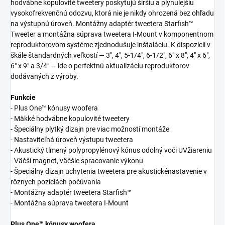
hodvábne kopulovité tweetery poskytujú širšiu a plynulejšiu
vysokofrekvenčnú odozvu, ktorá nie je nikdy ohrozená bez ohľadu
na výstupnú úroveň. Montážny adaptér tweetera Starfish™
Tweeter a montážna súprava tweetera I-Mount v komponentnom
reproduktorovom systéme zjednodušuje inštaláciu. K dispozícii v
škále štandardných veľkostí — 3", 4", 5-1/4", 6-1/2", 6" x 8", 4" x 6",
6" x 9" a 3/4" — ide o perfektnú aktualizáciu reproduktorov
dodávaných z výroby.
Funkcie
- Plus One™ kónusy woofera
- Mäkké hodvábne kopulovité tweetery
- Špeciálny plytký dizajn pre viac možností montáže
- Nastaviteľná úroveň výstupu tweetera
- Akustický tlmený polypropylénový kónus odolný voči UVžiareniu
- Väčší magnet, väčšie spracovanie výkonu
- Špeciálny dizajn uchytenia tweetera pre akustickénastavenie v
rôznych pozíciách počúvania
- Montážny adaptér tweetera Starfish™
- Montážna súprava tweetera I-Mount
Plus One™ kónusy woofera