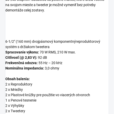
na svojom mieste a tweeter je možné vymeniť bez potreby
demontáže celej zostavy.
6-1/2" (160 mm) dvojpásmový komponentnýreproduktorový
systém s držiakom tweetera
Spracovanie výkonu:
70 W RMS, 210 W max.
Citlivosť (@ 2,83 V):
92 dB
Frekvenčná odozva:
55 Hz – 20 kHz
Nominálna impedancia:
3,0 ohmy
Obsah balenia:
2 x Reproduktory
2 x Mriežky
2 x Plastové krúžky pre použitie vo viacerých otvoroch
1 x Penové tesnenie
2 x Výhybky
2 x Tweetery