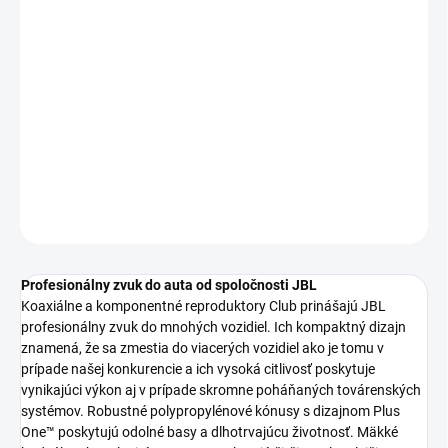
−
+
Pridať do košíka
Profesionálny zvuk do auta od spoločnosti JBL komponentné
reproduktory Club prinášajú JBL profesionálny zvuk do mnohých
vozidie
DETAILNÉ INFORMÁCIE
OPÝTAŤ SA
STRÁŽIŤ
Profesionálny zvuk do auta od spoločnosti JBL
Koaxiálne a komponentné reproduktory Club prinášajú JBL
profesionálny zvuk do mnohých vozidiel. Ich kompaktný dizajn
znamená, že sa zmestia do viacerých vozidiel ako je tomu v
prípade našej konkurencie a ich vysoká citlivosť poskytuje
vynikajúci výkon aj v prípade skromne poháňaných továrenských
systémov. Robustné polypropylénové kónusy s dizajnom Plus
One™ poskytujú odolné basy a dlhotrvajúcu životnosť. Mäkké