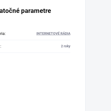
atočné parametre
ria
:
INTERNETOVÉ RÁDIA
a
:
2 roky