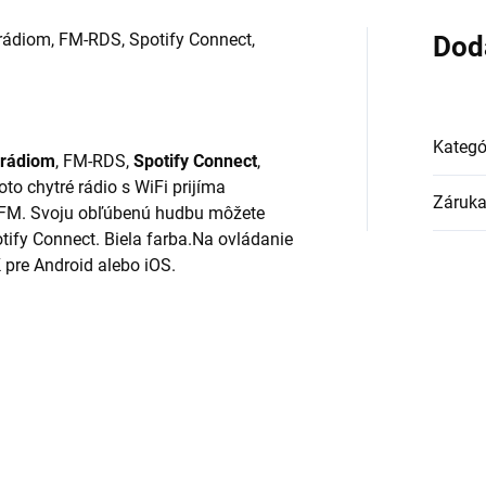
 rádiom, FM-RDS, Spotify Connect,
Dod
Kategó
 rádiom
, FM-RDS,
Spotify Connect
,
to chytré rádio s WiFi prijíma
Záruk
a FM. Svoju obľúbenú hudbu môžete
tify Connect. Biela farba.Na ovládanie
K pre
Android alebo iOS.