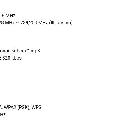
108 MHz
28 MHz ~ 239,200 MHz (III. pásmo)
ponou súboru *.mp3
ž 320 kbps
PA, WPA2 (PSK), WPS
GHz
z