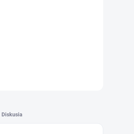
Pridať do košíka
M, Spotify Connect, Bluetooth, USB, farebným
ele
OPÝTAŤ SA
STRÁŽIŤ
Diskusia