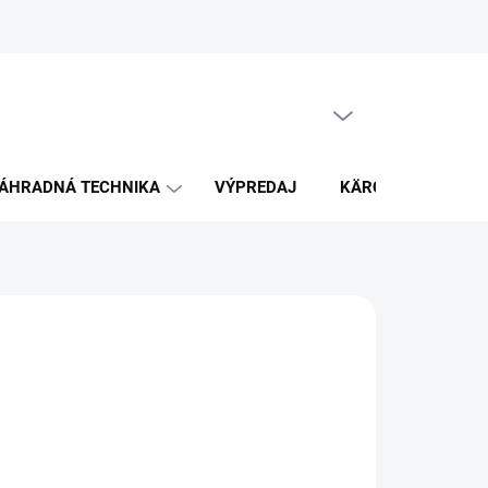
PRÁZDNY KOŠÍK
NÁKUPNÝ
KOŠÍK
ÁHRADNÁ TECHNIKA
VÝPREDAJ
KÄRCHER
K