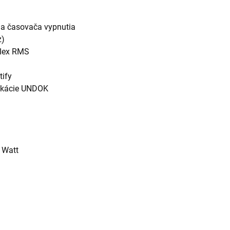
 a časovača vypnutia
z)
flex RMS
tify
likácie UNDOK
 Watt