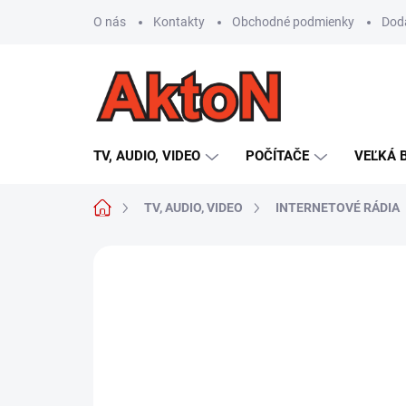
Prejsť
O nás
Kontakty
Obchodné podmienky
Dod
na
obsah
TV, AUDIO, VIDEO
POČÍTAČE
VEĽKÁ 
Domov
TV, AUDIO, VIDEO
INTERNETOVÉ RÁDIA
Neohodnotené
Podrobnosti hodn
TIP
VÝPREDAJ