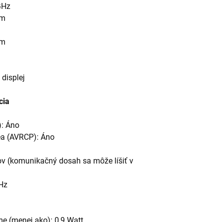
GHz
bm
m
bm
 displej
cia
): Áno
dea (AVRCP): Áno
ov (komunikačný dosah sa môže líšiť v
Hz
e (menej ako): 0,9 Watt