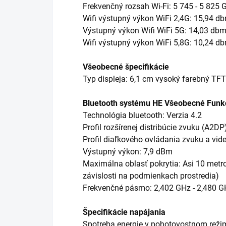
Frekvenčný rozsah Wi-Fi: 5 745 - 5 825 
Wifi výstupný výkon WiFi 2,4G: 15,94 d
Výstupný výkon Wifi WiFi 5G: 14,03 db
Wifi výstupný výkon WiFi 5,8G: 10,24 d
Všeobecné špecifikácie
Typ displeja: 6,1 cm vysoký farebný TFT
Bluetooth systému HE Všeobecné Funk
Technológia bluetooth: Verzia 4.2
Profil rozšírenej distribúcie zvuku (A2DP
Profil diaľkového ovládania zvuku a vi
Výstupný výkon: 7,9 dBm
Maximálna oblasť pokrytia: Asi 10 metr
závislosti na podmienkach prostredia)
Frekvenčné pásmo: 2,402 GHz - 2,480 G
Špecifikácie napájania
Spotreba energie v pohotovostnom režim