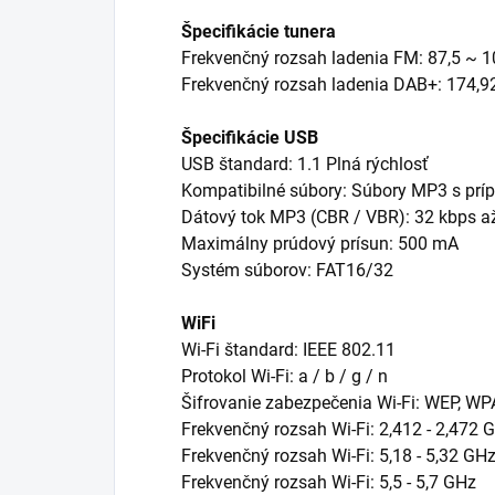
Špecifikácie tunera
Frekvenčný rozsah ladenia FM: 87,5 ~ 
Frekvenčný rozsah ladenia DAB+: 174,9
Špecifikácie USB
USB štandard: 1.1 Plná rýchlosť
Kompatibilné súbory: Súbory MP3 s prí
Dátový tok MP3 (CBR / VBR): 32 kbps a
Maximálny prúdový prísun: 500 mA
Systém súborov: FAT16/32
WiFi
Wi-Fi štandard: IEEE 802.11
Protokol Wi-Fi: a / b / g / n
Šifrovanie zabezpečenia Wi-Fi: WEP, W
Frekvenčný rozsah Wi-Fi: 2,412 - 2,472 
Frekvenčný rozsah Wi-Fi: 5,18 - 5,32 GH
Frekvenčný rozsah Wi-Fi: 5,5 - 5,7 GHz