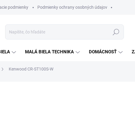
acie podmienky
Podmienky ochrany osobných údajov
Hľadať
BIELA
MALÁ BIELA TECHNIKA
DOMÁCNOSŤ
Z
Kenwood CR-ST100S-W
otenia
ZNAČKA:
KENWOOD
€209
€179
ZADARMO
Jednotková
SKLADOM
cena: