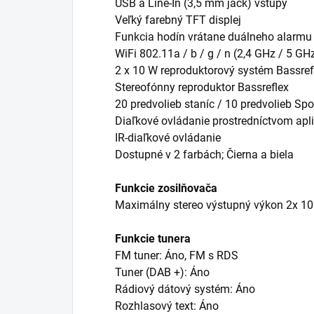
USB a Line-In (3,5 mm jack) vstupy
Veľký farebný TFT displej
Funkcia hodín vrátane duálneho alarmu
WiFi 802.11a / b / g / n (2,4 GHz / 5 GH
2 x 10 W reproduktorový systém Bassre
Stereofónny reproduktor Bassreflex
20 predvolieb staníc / 10 predvolieb Spo
Diaľkové ovládanie prostredníctvom ap
IR-diaľkové ovládanie
Dostupné v 2 farbách; Čierna a biela
Funkcie zosilňovača
Maximálny stereo výstupný výkon 2x 10
Funkcie tunera
FM tuner: Áno, FM s RDS
Tuner (DAB +): Áno
Rádiový dátový systém: Áno
Rozhlasový text: Áno