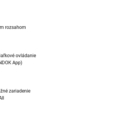
ným rozsahom
iaľkové ovládanie
(UNDOK App)
žné zariadenie
All