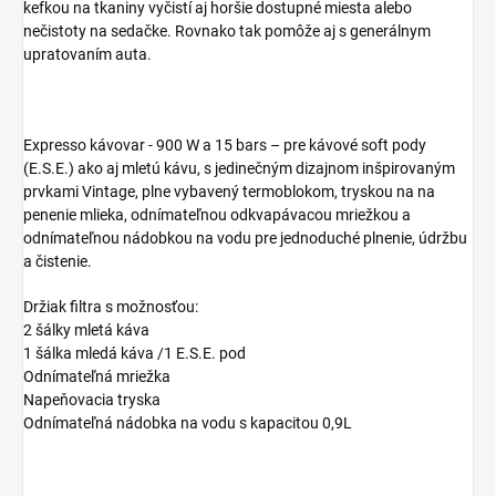
kefkou na tkaniny vyčistí aj horšie dostupné miesta alebo
nečistoty na sedačke. Rovnako tak pomôže aj s generálnym
upratovaním auta.
Expresso kávovar - 900 W a 15 bars – pre kávové soft pody
(E.S.E.) ako aj mletú kávu, s jedinečným dizajnom inšpirovaným
prvkami Vintage, plne vybavený termoblokom, tryskou na na
penenie mlieka, odnímateľnou odkvapávacou mriežkou a
odnímateľnou nádobkou na vodu pre jednoduché plnenie, údržbu
a čistenie.
Držiak filtra s možnosťou:
2 šálky mletá káva
1 šálka mledá káva /1 E.S.E. pod
Odnímateľná mriežka
Napeňovacia tryska
Odnímateľná nádobka na vodu s kapacitou 0,9L