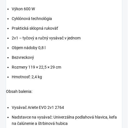
Výkon 600 W
Cyklónová technológia
Praktická sklopná rukoväť
2v1 – tyčový a ručný vysávač v jednom
Objem nádoby 0,8 l
Bezvreckový
Rozmery 119 × 22,5 × 29 cm
Hmotnosť: 2,4 kg
Obsah balenia:
Vysávač Ariete EVO 2v1 2764
Nadstavce na vysávač:
Univerzálna podlahová hlavica, kefa
na čalúnenie a štrbinová hubica