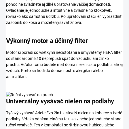
pohodlne zvládnete aj dlhé upratovanie väčšej domácnosti.
Ovládanie je jednoduché a intuitívne a zvládne ho ktokoľvek,
rovnako ako samotnú údržbu. Po upratovaní stačí len vyprázdniť
zásobník do koša a môžete vysávať znova.
Výkonný motor a účinný filter
Motor si poradí so všetkými nečistotami a umývateľný HEPA filter
so štandardom E10 neprepustí späť do vzduchu ani zrnko
prachu. Vďaka tomu budete mať doma nielen čistú podlahu, ale aj
vzduch. Preto sa hodí
do domácností s alergikmi alebo
astmatikmi.
Univerzálny vysávač nielen na podlahy
Tyčový vysávač Ariete Evo 2in1 je skvelý nielen na koberce a tvrdé
podlahy. Vďaka odnímateľnému telu sa z neho jednoducho stane
ručný vysávač. Ten v kombinácii so štrbinovou hubicou alebo