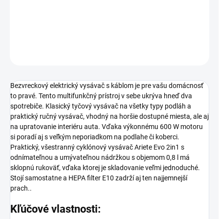
skladacia rukoväť.
DETAILNÉ INFORMÁCIE
OPÝTAŤ SA
STRÁŽIŤ
Bezvreckový elektrický
vysávač s káblom
je pre vašu domácnosť
to pravé. Tento multifunkčný prístroj v sebe ukrýva hneď dva
spotrebiče. Klasický tyčový vysávač na všetky typy podláh a
praktický ručný vysávač, vhodný na horšie dostupné miesta, ale aj
na upratovanie interiéru auta. Vďaka výkonnému 600 W motoru
si poradí aj s veľkým neporiadkom na podlahe či koberci.
Praktický, všestranný
cyklónový
vysávač Ariete Evo 2in1 s
odnímateľnou a umývateľnou nádržkou s objemom 0,8 l má
sklopnú rukoväť, vďaka ktorej je skladovanie veľmi jednoduché.
Stojí samostatne a HEPA filter E10 zadrží aj ten najjemnejší
prach..
Kľúčové vlastnosti: