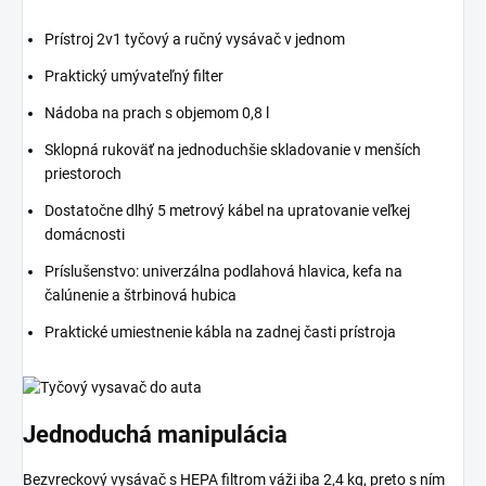
Prístroj 2v1 tyčový a ručný vysávač v jednom
Praktický umývateľný filter
Nádoba na prach s objemom 0,8 l
Sklopná rukoväť na jednoduchšie skladovanie v menších
priestoroch
Dostatočne dlhý 5 metrový kábel na upratovanie veľkej
domácnosti
Príslušenstvo: univerzálna podlahová hlavica, kefa na
čalúnenie a štrbinová hubica
Praktické umiestnenie kábla na zadnej časti prístroja
Jednoduchá manipulácia
Bezvreckový
vysávač s HEPA filtrom
váži iba 2,4 kg, preto s ním