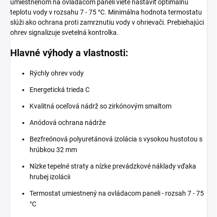
umiestnenom na ovládacom paneli viete nastaviť optimálnu
teplotu vody v rozsahu 7 - 75 °C. Minimálna hodnota termostatu
slúži ako ochrana proti zamrznutiu vody v ohrievači. Prebiehajúci
ohrev signalizuje svetelná kontrolka.
Hlavné výhody a vlastnosti:
Rýchly ohrev vody
Energetická trieda C
Kvalitná oceľová nádrž so zirkónovým smaltom
Anódová ochrana nádrže
Bezfreónová polyuretánová izolácia s vysokou hustotou s
hrúbkou 32 mm
Nízke tepelné straty a nízke prevádzkové náklady vďaka
hrubej izolácii
Termostat umiestnený na ovládacom paneli - rozsah 7 - 75
°C