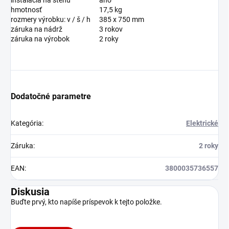
hmotnosť
17,5 kg
rozmery výrobku: v / š / h
385 x 750 mm
záruka na nádrž
3 rokov
záruka na výrobok
2 roky
Dodatočné parametre
Kategória
:
Elektrické
Záruka
:
2 roky
EAN
:
3800035736557
Diskusia
Buďte prvý, kto napíše príspevok k tejto položke.