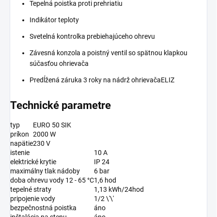
Tepelná poistka proti prehriatiu
Indikátor teploty
Svetelná kontrolka prebiehajúceho ohrevu
Závesná konzola a poistný ventil so spätnou klapkou
súčasťou ohrievača
Predĺžená záruka 3 roky na nádrž ohrievačaELIZ
Technické parametre
typ
EURO 50 SIK
príkon
2000 W
napätie
230 V
istenie
10 A
elektrické krytie
IP 24
maximálny tlak nádoby
6 bar
doba ohrevu vody 12 - 65 °C
1,6 hod
tepelné straty
1,13 kWh/24hod
pripojenie vody
1/2 \'\'
bezpečnostná poistka
áno
inštalácia na stenu
áno