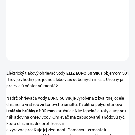
−
+
Pridať do košíka
Elektrický bojler, objem 50 litrov
DETAILNÉ INFORMÁCIE
OPÝTAŤ SA
STRÁŽIŤ
Elektrický tlakový ohrievač vody
ELÍZ EURO 50 SIK
s objemom 50
litrov je vhodný pre jedno alebo viac odberných miest. Určený je
pre zvislú nástennú montáž.
Nádrž ohrievača vody EURO 50 SIK je vyrobená z kvalitnej ocele
chránená vrstvou zirkónového smaltu. Kvalitná polyuretánová
izolácia hrúbky až 32 mm
zaručuje nízke tepelné straty a úsporu
nákladov na ohrev vody. Ohrievač má zabudovanú anódovú tyč,
ktorá chráni nádrž proti korózii
a výrazne predlžuje jej životnosť. Pomocou termostatu