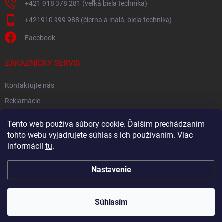
+421 918 378 281 (veľká biela technika)
+421910 999 988 (čierna a malá, biela technika)
Facebook
ZÁKAZNÍCKY SERVIS
Kontaktujte nás
Reklamácie
Spätný odber elektroodpadu
Tento web používa súbory cookie. Ďalším prechádzaním
tohto webu vyjadrujete súhlas s ich používaním. Viac
informácií
tu
.
Nastavenie
Copyright 2026
Akton.sk
. Všetky práva vyhradené.
Súhlasím
Vytvoril Shoptet