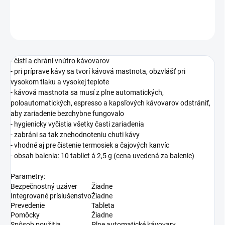
DETAILNÉ INFORMÁCIE
OPÝTAŤ SA
STRÁŽIŤ
- čistí a chráni vnútro kávovarov
- pri príprave kávy sa tvorí kávová mastnota, obzvlášť pri
vysokom tlaku a vysokej teplote
- kávová mastnota sa musí z plne automatických,
poloautomatických, espresso a kapsľových kávovarov odstrániť,
aby zariadenie bezchybne fungovalo
- hygienicky vyčistia všetky časti zariadenia
- zabráni sa tak znehodnoteniu chuti kávy
- vhodné aj pre čistenie termosiek a čajových kanvíc
- obsah balenia: 10 tabliet á 2,5 g (cena uvedená za balenie)
Parametry:
Bezpečnostný uzáver
Žiadne
Integrované príslušenstvo
Žiadne
Prevedenie
Tableta
Pomôcky
Žiadne
Spôsob použitia
Plne automatické kávovary