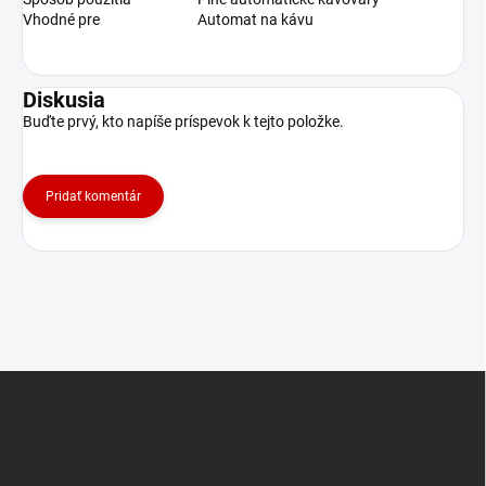
Vhodné pre
Automat na kávu
Diskusia
Buďte prvý, kto napíše príspevok k tejto položke.
Pridať komentár
Z
á
p
ä
t