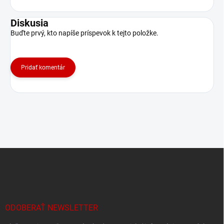
Diskusia
Buďte prvý, kto napíše príspevok k tejto položke.
Pridať komentár
Z
á
p
ä
t
i
ODOBERAŤ NEWSLETTER
e