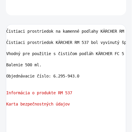
OPÝTAŤ SA
STRÁŽIŤ
Čistiaci prostriedok na kamenné podlahy KÄRCHER RM 537
Čistiaci prostriedok KÄRCHER RM 537 bol vyvinutý špec
Vhodný pre použitie s čističom podláh KÄRCHER FC 5 a K
Balenie 500 ml.

Objednávacie číslo: 6.295-943.0
Informácia o produkte RM 537
Karta bezpečnostných údajov