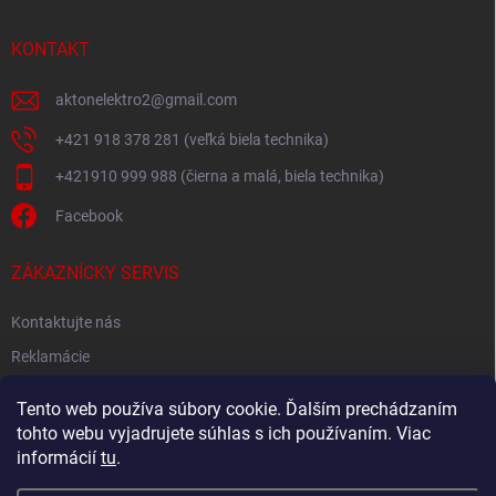
KONTAKT
aktonelektro2
@
gmail.com
+421 918 378 281 (veľká biela technika)
+421910 999 988 (čierna a malá, biela technika)
Facebook
ZÁKAZNÍCKY SERVIS
Kontaktujte nás
Reklamácie
Spätný odber elektroodpadu
Tento web používa súbory cookie. Ďalším prechádzaním
tohto webu vyjadrujete súhlas s ich používaním. Viac
informácií
tu
.