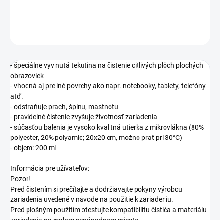
DETAILNÉ INFORMÁCIE
OPÝTAŤ SA
STRÁŽIŤ
- špeciálne vyvinutá tekutina na čistenie citlivých plôch plochých
obrazoviek
- vhodná aj pre iné povrchy ako napr. notebooky, tablety, telefóny
atď.
- odstraňuje prach, špinu, mastnotu
- pravidelné čistenie zvyšuje životnosť zariadenia
- súčasťou balenia je vysoko kvalitná utierka z mikrovlákna (80%
polyester, 20% polyamid; 20x20 cm, možno prať pri 30°C)
- objem: 200 ml
Informácia pre užívateľov:
Pozor!
Pred čistením si prečítajte a dodržiavajte pokyny výrobcu
zariadenia uvedené v návode na použitie k zariadeniu.
Pred plošným použitím otestujte kompatibilitu čističa a materiálu