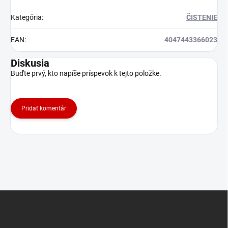
Kategória
:
ČISTENIE
EAN
:
4047443366023
Diskusia
Buďte prvý, kto napíše príspevok k tejto položke.
Pridať komentár
Z
á
p