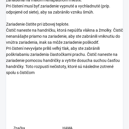
zariadenia na malom nenápadnom mieste.
Pri čistení musí byť zariadenie vypnuté a vychladnuté (príp.
odpojené od siete), aby sa zabránilo vzniku šmúh.
Zariadenie čistite pri izbovej teplote.
Čistič naneste na handričku, ktorá nepúšťa vlákna a žmolky. Čistič
nenanášajte priamo na zariadenie, aby ste zabránili vniknutiu do
vnútra zariadenia, inak sa môže zariadenie poškodiť.
Pri čistení nevyvíjate príliš veľký tlak, aby ste zabránili
poškriabaniu zariadenia čiastočkami prachu. Čistič naneste na
zariadenie pomocou handričky a vytrite dosucha suchou časťou
handričky. Toto rozpustí nečistoty, ktoré sú následne zotrené
spolu s čističom
Značka
HAMA