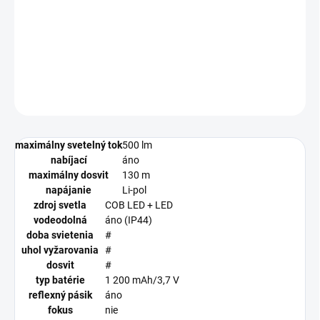
−
+
Pridať do košíka
DETAILNÉ INFORMÁCIE
OPÝTAŤ SA
STRÁŽIŤ
maximálny svetelný tok
500 lm
nabíjací
áno
maximálny dosvit
130 m
napájanie
Li-pol
zdroj svetla
COB LED + LED
vodeodolná
áno (IP44)
doba svietenia
#
uhol vyžarovania
#
dosvit
#
typ batérie
1 200 mAh/3,7 V
reflexný pásik
áno
fokus
nie