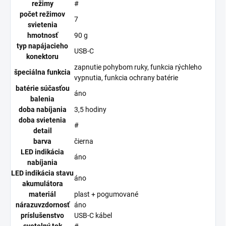
režimy
#
počet režimov
7
svietenia
hmotnosť
90 g
typ napájacieho
USB-C
konektoru
zapnutie pohybom ruky, funkcia rýchleho
špeciálna funkcia
vypnutia, funkcia ochrany batérie
batérie súčasťou
áno
balenia
doba nabíjania
3,5 hodiny
doba svietenia
#
detail
barva
čierna
LED indikácia
áno
nabíjania
LED indikácia stavu
áno
akumulátora
materiál
plast + pogumované
nárazuvzdornosť
áno
príslušenstvo
USB-C kábel