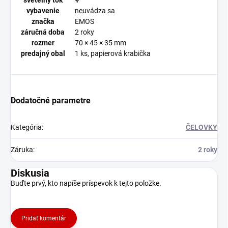
svetelný tok
#
vybavenie
neuvádza sa
značka
EMOS
záručná doba
2 roky
rozmer
70 × 45 × 35 mm
predajný obal
1 ks, papierová krabička
Dodatočné parametre
Kategória
:
ČELOVKY
Záruka
:
2 roky
Diskusia
Buďte prvý, kto napíše príspevok k tejto položke.
Pridať komentár