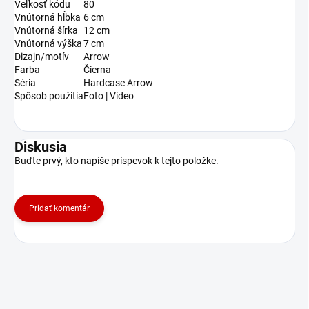
Veľkosť kódu
80
Vnútorná hĺbka
6 cm
Vnútorná šírka
12 cm
Vnútorná výška
7 cm
Dizajn/motív
Arrow
Farba
Čierna
Séria
Hardcase Arrow
Spôsob použitia
Foto | Video
Diskusia
Buďte prvý, kto napíše príspevok k tejto položke.
Pridať komentár