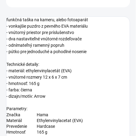
funkčná taška na kameru, alebo fotoaparát
- vonkajšie puzdro z pevného EVA materiálu
- vnútorný priestor pre príslušenstvo
- dva nastaviteľné vnútorné rozdeľovače
- odnímateľný ramenný popruh
- pútko pre jednoduché a pohodlné nosenie
Technické detaily:
- materiál: ethylenvinylacetát (EVA)
- vnútorné rozmery 12 x 6 x 7 cm
- hmotnosť: 165 g
- farba: čierna
- dizajn/motív: Arrow
Parametry:
Značka
Hama
Materiál
Ethylenvinylacetat (EVA)
Prevedenie
Hardcase
Hmotnosť
165 g